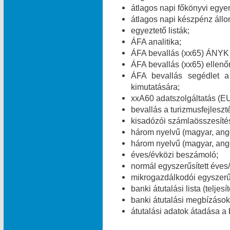
átlagos napi főkönyvi egye
átlagos napi készpénz áll
egyeztető listák;
ÁFA analitika;
ÁFA bevallás (xx65) ÁNYK 
ÁFA bevallás (xx65) ellenő
ÁFA bevallás segédlet a
kimutatására;
xxA60 adatszolgáltatás (E
bevallás a turizmusfejleszt
kisadózói számlaösszesítés
három nyelvű (magyar, ang
három nyelvű (magyar, ango
éves/évközi beszámoló;
normál egyszerűsített éves
mikrogazdálkodói egyszerű
banki átutalási lista (teljes
banki átutalási megbízások 
átutalási adatok átadása a 