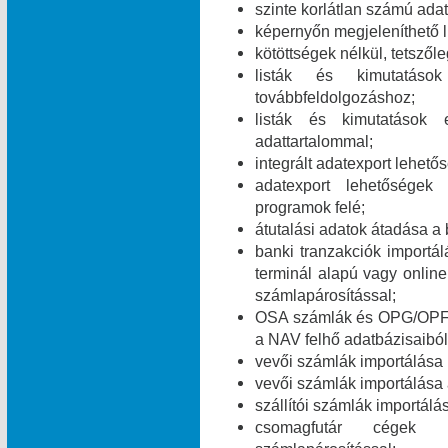
szinte korlátlan számú ada
képernyőn megjeleníthető l
kötöttségek nélkül, tetszől
listák és kimutatáso
továbbfeldolgozáshoz;
listák és kimutatások 
adattartalommal;
integrált adatexport lehe
adatexport lehetőségek
programok felé;
átutalási adatok átadása a 
banki tranzakciók import
terminál alapú vagy online
számlapárosítással;
OSA számlák és OPG/OPF 
a NAV felhő adatbázisaiból
vevői számlák importálása
vevői számlák importálása
szállítói számlák importál
csomagfutár cégek ut