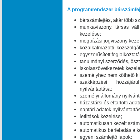
A programrendszer bérszámfej
bérszámfejtés, akár több 
munkaviszony, társas váll
kezelése;
megbízási jogviszony keze
közalkalmazotti, közszolgál
egyszerűsített foglalkoztat
tanulmányi szerződés, öszt
iskolaszövetkezetek kezelé
személyhez nem köthető kifi
szakképzési hozzájáru
nyilvántartása;
személyi állomány nyilvánt
házastársi és eltartotti ada
naptári adatok nyilvántartá
letiltások kezelése;
automatikusan kezelt számf
automatikus bérfeladás a 
egyéni számfejtő lapok;