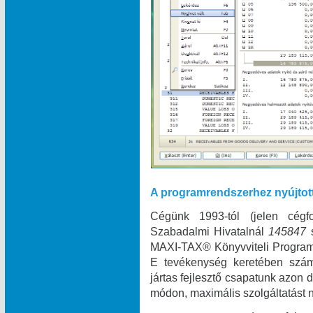
A programrendszerhez nyújtot
Cégünk 1993-tól (jelen cégf
Szabadalmi Hivatalnál
145847
MAXI‑TAX® Könyvviteli Programr
E tevékenység keretében szám
jártas fejlesztő csapatunk azon
módon, maximális szolgáltatást n