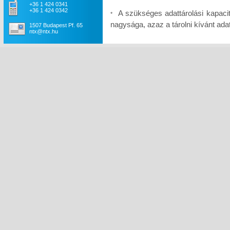
+36 1 424 0341
+36 1 424 0342
A szükséges adattárolási kapaci
*
nagysága, azaz a tárolni kívánt a
1507 Budapest Pf. 65
ntx@ntx.hu