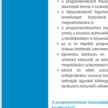
a programrendszert folyam
átvezetjük benne a szükség
a fejlesztéseknél figyel
lehetőséget biztosít
megvalósítására is;
a programrendszerhez olya
amely a kezelési tudnivalók
a későbbiekben is folyamat
az új és régebbi program
órában letölthetik internet
díjmentes telefonos és i
amelyen keresztül az ado
megoldására szakosodott m
bérleti és vételi szer
ár/teljesítmény viszonyt b
tarthatják ügyviteli költsé
konkurens könyvelő vállal
A programrendszer használatá
konfiguráció