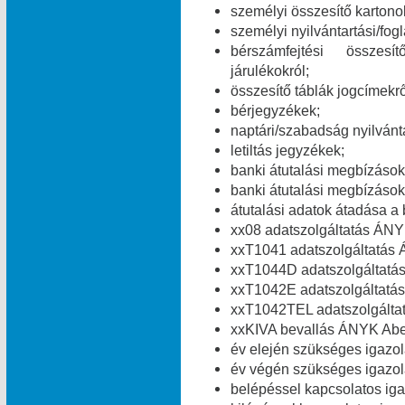
személyi összesítő kartono
személyi nyilvántartási/fog
bérszámfejtési összesít
járulékokról;
összesítő táblák jogcímekről
bérjegyzékek;
naptári/szabadság nyilvánt
letiltás jegyzékek;
banki átutalási megbízások 
banki átutalási megbízások 
átutalási adatok átadása a 
xx08 adatszolgáltatás ÁNY
xxT1041 adatszolgáltatás 
xxT1044D adatszolgáltatá
xxT1042E adatszolgáltatás
xxT1042TEL adatszolgálta
xxKIVA bevallás ÁNYK Abev
év elején szükséges igazolá
év végén szükséges igazolá
belépéssel kapcsolatos igaz