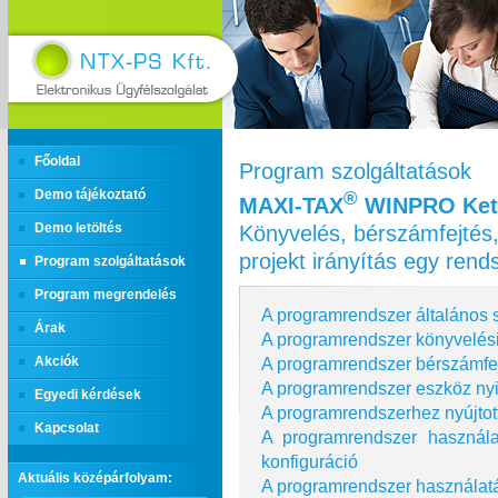
Főoldal
Program szolgáltatások
Demo tájékoztató
®
MAXI‑TAX
WINPRO Kett
Könyvelés, bérszámfejtés,
Demo letöltés
projekt irányítás egy ren
Program szolgáltatások
Program megrendelés
A programrendszer általános s
Árak
A programrendszer könyvelési
A programrendszer bérszámfej
Akciók
A programrendszer eszköz nyi
Egyedi kérdések
A programrendszerhez nyújtot
Kapcsolat
A programrendszer használ
konfiguráció
Aktuális középárfolyam:
A programrendszer használatá