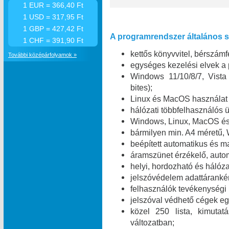
1 EUR = 366,40 Ft
1 USD = 317,95 Ft
1 GBP = 427,42 Ft
A programrendszer általános sz
1 CHF = 391,90 Ft
kettős könyvvitel, bérszámfe
További középárfolyamok »
egységes kezelési elvek a
Windows 11/10/8/7, Vist
bites);
Linux és MacOS használat 
hálózati többfelhasználó
Windows, Linux, MacOS és 
bármilyen min. A4 méretű,
beépített automatikus és m
áramszünet érzékelő, automa
helyi, hordozható és hálóza
jelszóvédelem adattáranké
felhasználók tevékenységi
jelszóval védhető cégek egy
közel 250 lista, kimuta
változatban;