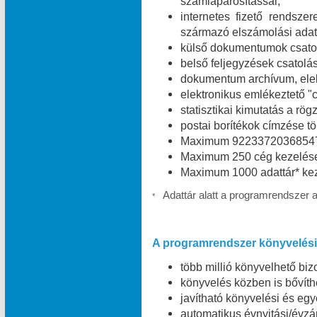
számlapárosítással;
internetes fizető rendszer
származó elszámolási adat
külső dokumentumok csatolá
belső feljegyzések csatolás
dokumentum archívum, elekt
elektronikus emlékeztető "c
statisztikai kimutatás a rög
postai borítékok címzése t
Maximum 9223372036854775
Maximum 250 cég kezelése
Maximum 1000 adattár* kez
Adattár alatt a programrendszer 
*
A programrendszer könyvelési 
több millió könyvelhető bizo
könyvelés közben is bővíth
javítható könyvelési és egy
automatikus évnyitási/évzá