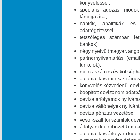
könyveléssel;
speciális adózási módok 
támogatása;
naplók, analitikák és
adatrögzítéssel;
tetszőleges számban lét
bankok);
négy nyelvű (magyar, angol
partnernyilvántartás (e
funkciók);
munkaszámos és költséghe
automatikus munkaszámos é
könyvelés közvetlenül dev
beépített devizanem adatbá
deviza árfolyamok nyilvánt
deviza váltóhelyek nyilvánt
deviza pénztár vezetése;
vevői-szállítói számlák dev
árfolyam különbözet kimuta
automatikus árfolyam külö