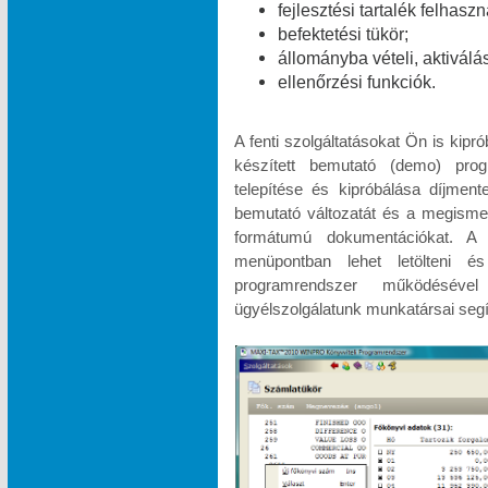
fejlesztési tartalék felhasz
befektetési tükör;
állományba vételi, aktiválá
ellenőrzési funkciók.
A fenti szolgáltatásokat Ön is kipr
készített bemutató (demo) pr
telepítése és kipróbálása díjme
bemutató változatát és a megismeré
formátumú dokumentációkat.
menüpontban lehet letölteni és
programrendszer működésével
ügyélszolgálatunk munkatársai segí