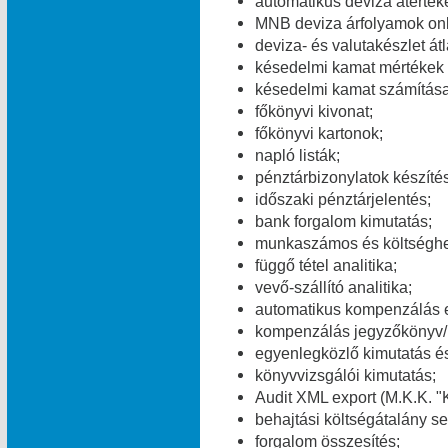
automatikus deviza átérték
MNB deviza árfolyamok onl
deviza- és valutakészlet át
késedelmi kamat mértékek v
késedelmi kamat számítása
főkönyvi kivonat;
főkönyvi kartonok;
napló listák;
pénztárbizonylatok készítés
időszaki pénztárjelentés;
bank forgalom kimutatás;
munkaszámos és költséghel
függő tétel analitika;
vevő-szállító analitika;
automatikus kompenzálás 
kompenzálás jegyzőkönyv/
egyenlegközlő kimutatás és
könyvvizsgálói kimutatás;
Audit XML export (M.K.K. "K
behajtási költségátalány se
forgalom összesítés;