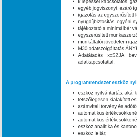
kilépéssel kapcsolatos igaz
egyéb jogviszonyt lezáró ig
igazolás az egyszerűsített 
nyugdíjbiztosítási egyéni n
tájékoztató a minimálbér vá
egyszerűsített munkaszerz
munkáltatói jövedelem igaz
M30 adatszolgáltatás ÁNYK
Adatátadás xxSZJA bev
adatkapcsolattal.
A programrendszer eszköz nyil
eszköz nyilvántartás, akár 
tetszőlegesen kialakított e
számviteli törvény és adótö
automatikus értékcsökkené
automatikus értékcsökkené
eszköz analitika és kartono
eszköz leltár;