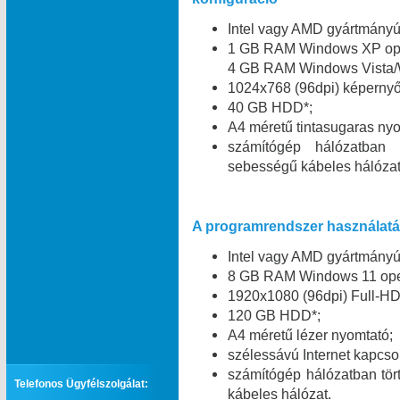
Intel vagy AMD gyártmány
1 GB RAM Windows XP oper
4 GB RAM Windows Vista/W
1024x768 (96dpi) képernyő 
40 GB HDD*;
A4 méretű tintasugaras nyo
számítógép hálózatban
sebességű kábeles hálózat
A programrendszer használatáh
Intel vagy AMD gyártmány
8 GB RAM Windows 11 oper
1920x1080 (96dpi) Full-HD
120 GB HDD*;
A4 méretű lézer nyomtató;
szélessávú Internet kapcsol
számítógép hálózatban tö
Telefonos Ügyfélszolgálat:
kábeles hálózat.