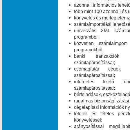
azonnali információs lehet
több mint 100 azonnali és 
könyvelés és mérleg elemz
számlaimportálási lehetős
univerzális XML számla
programból;
közvetlen számlaimpor
programokból;
banki tranzakciók i
számlapárosítással;
csomagfutár cégek ut
számlapárosítással;
internetes fizető ren
számlapárosítással;
bérfeladások, eszközfelad
rugalmas biztonsági zárási 
cégalapítási információk ny
tételes és tételes pén
könyveléssel;
arányosítással megálla