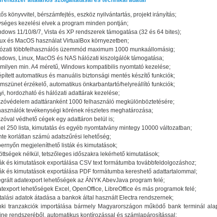
endszer általános szolgáltatásai és technikai adatai
tős könyvvitel, bérszámfejtés, eszköz nyilvántartás, projekt irányítás;
séges kezelési elvek a program minden pontján;
dows 11/10/8/7, Vista és XP rendszerek támogatása (32 és 64 bites);
ux és MacOS használat VirtualBox környezetben;
lózati többfelhasználós üzemmód maximum 1000 munkaállomásig;
dows, Linux, MacOS és NAS hálózati kiszolgálók támogatása;
milyen min. A4 méretű, Windows kompatibilis nyomtató kezelése;
pített automatikus és manuális biztonsági mentés készítő funkciók;
mszünet érzékelő, automatikus önkarbantartó/helyreállító funkciók;
yi, hordozható és hálózati adattárak kezelése;
szóvédelem adattáranként 1000 felhasználó megkülönböztetésére;
használók tevékenységi körének részletes meghatározása;
szóval védhető cégek egy adattáron belül is;
el 250 lista, kimutatás és egyéb nyomtatvány mintegy 10000 változatban;
nte korlátlan számú adatszűrési lehetőség;
ernyőn megjeleníthető listák és kimutatások;
öttségek nélkül, tetszőleges időszakra lekérhető kimutatások;
ták és kimutatások exportálása CSV text formátumba továbbfeldolgozáshoz;
ták és kimutatások exportálása PDF formátumba kereshető adattartalommal;
egrált adatexport lehetőségek az ÁNYK AbevJava program felé;
texport lehetőségek Excel, OpenOffice, LibreOffice és más programok felé;
talási adatok átadása a bankok által használt Electra rendszernek;
nki tranzakciók importálása bármely Magyarországon működő bank terminál ala
ine rendszeréből, automatikus kontírozással és számlapárosítással;