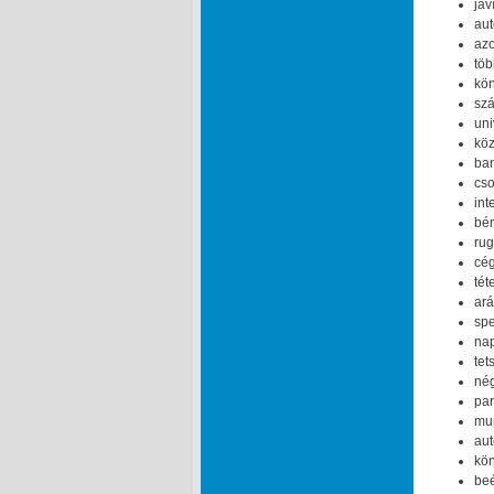
jav
aut
azo
töb
kön
szá
uni
köz
ban
cso
int
bér
rug
cég
tét
ará
spe
nap
tet
nég
par
mun
aut
kön
beé