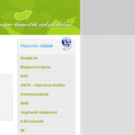
Hasznos oldalak
Google.hu
Magyarország.hu
NAV
ÁNYK - AbevJava letöltés
Üzemanyagárak
MNB
Jegybanki alapkamat
E-Beszámoló
IM