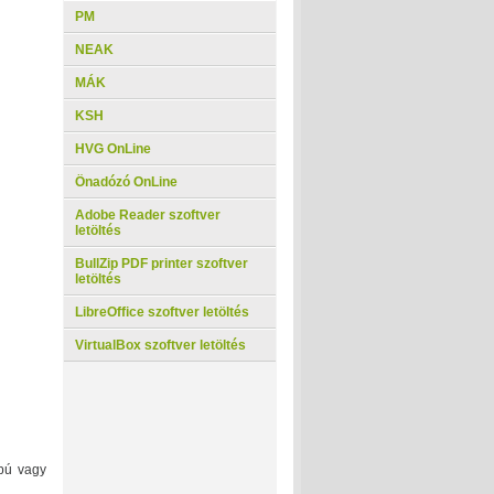
PM
NEAK
MÁK
KSH
HVG OnLine
Önadózó OnLine
Adobe Reader szoftver
letöltés
BullZip PDF printer szoftver
letöltés
LibreOffice szoftver letöltés
VirtualBox szoftver letöltés
pú vagy