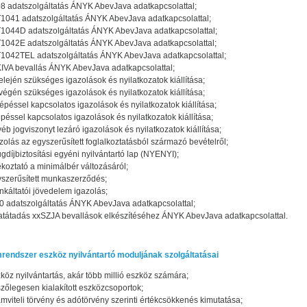
8 adatszolgáltatás ÁNYK AbevJava adatkapcsolattal;
1041 adatszolgáltatás ÁNYK AbevJava adatkapcsolattal;
1044D adatszolgáltatás ÁNYK AbevJava adatkapcsolattal;
1042E adatszolgáltatás ÁNYK AbevJava adatkapcsolattal;
1042TEL adatszolgáltatás ÁNYK AbevJava adatkapcsolattal;
IVA bevallás ÁNYK AbevJava adatkapcsolattal;
elején szükséges igazolások és nyilatkozatok kiállítása;
végén szükséges igazolások és nyilatkozatok kiállítása;
épéssel kapcsolatos igazolások és nyilatkozatok kiállítása;
épéssel kapcsolatos igazolások és nyilatkozatok kiállítása;
éb jogviszonyt lezáró igazolások és nyilatkozatok kiállítása;
zolás az egyszerűsített foglalkoztatásból származó bevételről;
gdíjbiztosítási egyéni nyilvántartó lap (NYENYI);
ékoztató a minimálbér változásáról;
szerűsített munkaszerződés;
káltatói jövedelem igazolás;
 adatszolgáltatás ÁNYK AbevJava adatkapcsolattal;
tátadás xxSZJA bevallások elkészítéséhez ÁNYK AbevJava adatkapcsolattal.
rendszer eszköz nyilvántartó moduljának szolgáltatásai
köz nyilvántartás, akár több millió eszköz számára;
szőlegesen kialakított eszközcsoportok;
mviteli törvény és adótörvény szerinti értékcsökkenés kimutatása;