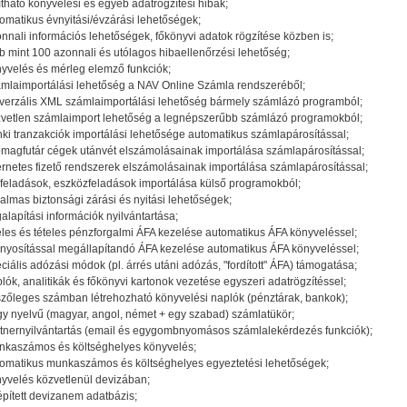
ítható könyvelési és egyéb adatrögzítési hibák;
omatikus évnyitási/évzárási lehetőségek;
nnali információs lehetőségek, főkönyvi adatok rögzítése közben is;
b mint 100 azonnali és utólagos hibaellenőrzési lehetőség;
yvelés és mérleg elemző funkciók;
mlaimportálási lehetőség a NAV Online Számla rendszeréből;
verzális XML számlaimportálási lehetőség bármely számlázó programból;
vetlen számlaimport lehetőség a legnépszerűbb számlázó programokból;
ki tranzakciók importálási lehetősége automatikus számlapárosítással;
magfutár cégek utánvét elszámolásainak importálása számlapárosítással;
ernetes fizető rendszerek elszámolásainak importálása számlapárosítással;
feladások, eszközfeladások importálása külső programokból;
almas biztonsági zárási és nyitási lehetőségek;
alapítási információk nyilvántartása;
eles és tételes pénzforgalmi ÁFA kezelése automatikus ÁFA könyveléssel;
nyosítással megállapítandó ÁFA kezelése automatikus ÁFA könyveléssel;
ciális adózási módok (pl. árrés utáni adózás, "fordított" ÁFA) támogatása;
lók, analitikák és főkönyvi kartonok vezetése egyszeri adatrögzítéssel;
szőleges számban létrehozható könyvelési naplók (pénztárak, bankok);
y nyelvű (magyar, angol, német + egy szabad) számlatükör;
tnernyilvántartás (email és egygombnyomásos számlalekérdezés funkciók);
kaszámos és költséghelyes könyvelés;
omatikus munkaszámos és költséghelyes egyeztetési lehetőségek;
yvelés közvetlenül devizában;
pített devizanem adatbázis;