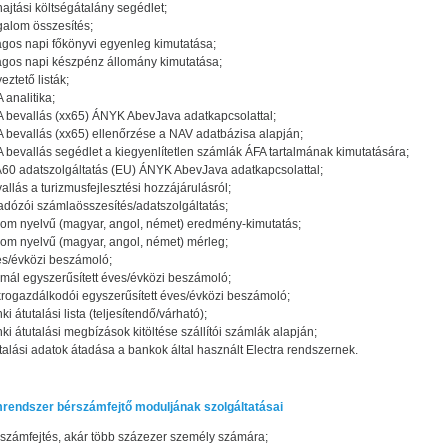
ajtási költségátalány segédlet;
galom összesítés;
agos napi főkönyvi egyenleg kimutatása;
agos napi készpénz állomány kimutatása;
eztető listák;
 analitika;
 bevallás (xx65) ÁNYK AbevJava adatkapcsolattal;
 bevallás (xx65) ellenőrzése a NAV adatbázisa alapján;
 bevallás segédlet a kiegyenlítetlen számlák ÁFA tartalmának kimutatására;
60 adatszolgáltatás (EU) ÁNYK AbevJava adatkapcsolattal;
allás a turizmusfejlesztési hozzájárulásról;
adózói számlaösszesítés/adatszolgáltatás;
om nyelvű (magyar, angol, német) eredmény-kimutatás;
om nyelvű (magyar, angol, német) mérleg;
s/évközi beszámoló;
mál egyszerűsített éves/évközi beszámoló;
rogazdálkodói egyszerűsített éves/évközi beszámoló;
ki átutalási lista (teljesítendő/várható);
ki átutalási megbízások kitöltése szállítói számlák alapján;
talási adatok átadása a bankok által használt Electra rendszernek.
rendszer bérszámfejtő moduljának szolgáltatásai
számfejtés, akár több százezer személy számára;