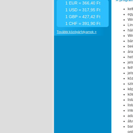
A programr
1 EUR = 366,40 Ft
ket
1 USD = 317,95 Ft
egy
1 GBP = 427,42 Ft
Win
1 CHF = 391,90 Ft
Lin
há
További középárfolyamok »
Win
bár
beé
ára
hel
jel
fel
jel
köz
szi
kép
köt
lis
lis
int
ada
átu
ba
onl