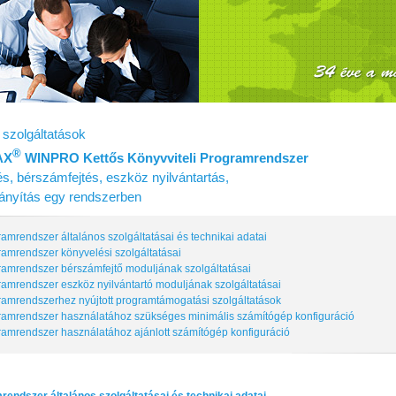
szolgáltatások
®
AX
WINPRO Kettős Könyvviteli Programrendszer
s, bérszámfejtés, eszköz nyilvántartás,
irányítás egy rendszerben
ramrendszer általános szolgáltatásai és technikai adatai
ramrendszer könyvelési szolgáltatásai
ramrendszer bérszámfejtő moduljának szolgáltatásai
ramrendszer eszköz nyilvántartó moduljának szolgáltatásai
ramrendszerhez nyújtott programtámogatási szolgáltatások
ramrendszer használatához szükséges minimális számítógép konfiguráció
ramrendszer használatához ajánlott számítógép konfiguráció