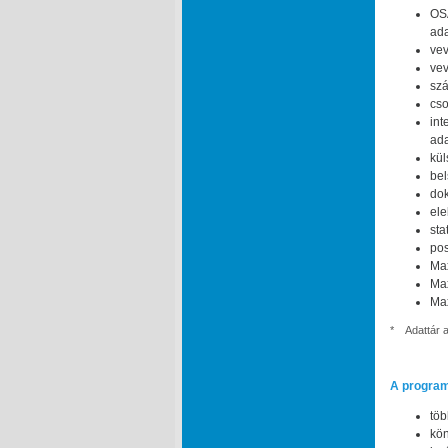
OS
ada
vev
vev
szá
cso
int
ada
kül
bel
dok
ele
sta
pos
Ma
Max
Max
*
Adattár 
A program
töb
kön