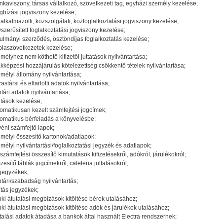
kaviszony, társas vállalkozó, szövetkezeti tag, egyházi személy kezelése;
bízási jogviszony kezelése;
alkalmazotti, közszolgálati, közfoglalkoztatási jogviszony kezelése;
szerűsített foglalkoztatási jogviszony kezelése;
ulmányi szerződés, ösztöndíjas foglalkoztatás kezelése;
olaszövetkezetek kezelése;
mélyhez nem köthető kifizetői juttatások nyilvántartása;
kképzési hozzájárulás kötelezettség csökkentő tételek nyilvántartása;
mélyi állomány nyilvántartása;
astársi és eltartotti adatok nyilvántartása;
tári adatok nyilvántartása;
iltások kezelése;
omatikusan kezelt számfejtési jogcímek;
omatikus bérfeladás a könyvelésbe;
éni számfejtő lapok;
mélyi összesítő kartonok/adatlapok;
mélyi nyilvántartási/foglalkoztatási jegyzék és adatlapok;
számfejtési összesítő kimutatások kifizetésekről, adókról, járulékokról;
zesítő táblák jogcímekről, cafeteria juttatásokról;
jegyzékek;
tári/szabadság nyilvántartás;
iltás jegyzékek;
ki átutalási megbízások kitöltése bérek utalásához;
ki átutalási megbízások kitöltése adók és járulékok utalásához;
talási adatok átadása a bankok által használt Electra rendszernek;