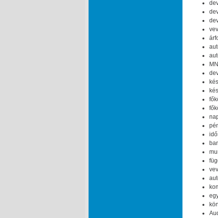
dev
dev
dev
vev
árf
aut
aut
MNB
dev
kés
kés
fők
fők
nap
pén
idő
ban
mun
füg
vev
aut
kom
egy
kön
Aud