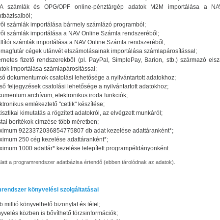
A számlák és OPG/OPF online-pénztárgép adatok M2M importálása a NA
tbázisaiból;
ői számlák importálása bármely számlázó programból;
ői számlák importálása a NAV Online Számla rendszeréből;
llítói számlák importálása a NAV Online Számla rendszeréből;
magfutár cégek utánvét elszámolásainak importálása számlapárosítással;
ernetes fizető rendszerekből (pl. PayPal, SimplePay, Barion, stb.) származó els
tok importálása számlapárosítással;
ső dokumentumok csatolási lehetősége a nyilvántartott adatokhoz;
ső feljegyzések csatolási lehetősége a nyilvántartott adatokhoz;
umentum archívum, elektronikus iroda funkciók;
ktronikus emlékeztető "cetlik" készítése;
tisztikai kimutatás a rögzített adatokról, az elvégzett munkáról;
tai borítékok címzése több méretben;
ximum 9223372036854775807 db adat kezelése adattáranként*;
imum 250 cég kezelése adattáranként*;
imum 1000 adattár* kezelése telepített programpéldányonként.
alatt a programrendszer adatbázisa értendő (ebben tárolódnak az adatok).
rendszer könyvelési szolgáltatásai
b millió könyvelhető bizonylat és tétel;
yvelés közben is bővíthető törzsinformációk;