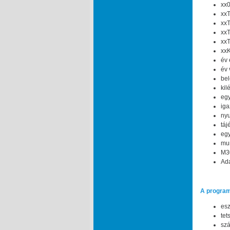
xx0
xxT
xxT
xxT
xxT
xxK
év 
év 
bel
kil
egy
iga
nyu
táj
egy
mun
M30
Ada
A program
esz
tet
szá