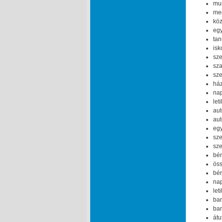
mun
meg
köz
egy
tan
isk
sze
sza
sze
ház
nap
let
aut
aut
egy
sze
sze
bér
öss
bér
nap
let
ban
ban
átu