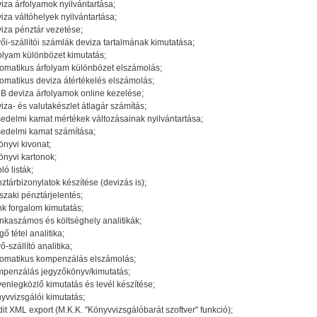
iza árfolyamok nyilvántartása;
iza váltóhelyek nyilvántartása;
iza pénztár vezetése;
ői-szállítói számlák deviza tartalmának kimutatása;
olyam különbözet kimutatás;
omatikus árfolyam különbözet elszámolás;
omatikus deviza átértékelés elszámolás;
 deviza árfolyamok online kezelése;
iza- és valutakészlet átlagár számítás;
edelmi kamat mértékek változásainak nyilvántartása;
edelmi kamat számítása;
önyvi kivonat;
önyvi kartonok;
ló listák;
ztárbizonylatok készítése (devizás is);
szaki pénztárjelentés;
k forgalom kimutatás;
kaszámos és költséghely analitikák;
gő tétel analitika;
ő-szállító analitika;
omatikus kompenzálás elszámolás;
penzálás jegyzőkönyv/kimutatás;
enlegközlő kimutatás és levél készítése;
yvvizsgálói kimutatás;
it XML export (M.K.K. "Könyvvizsgálóbarát szoftver" funkció);