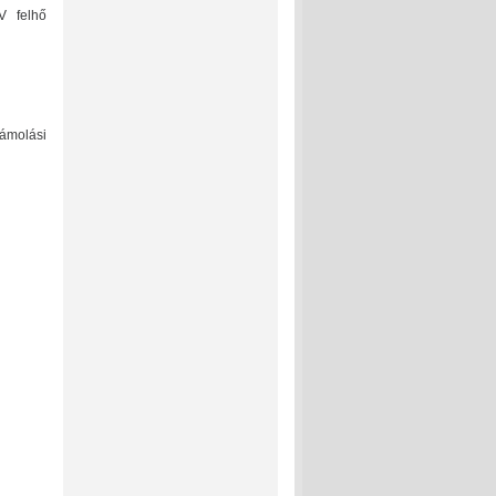
V felhő
zámolási