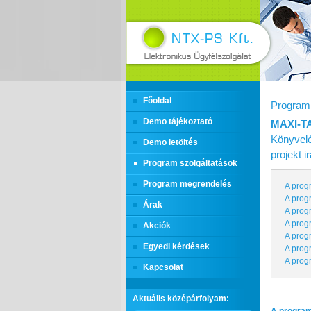
Főoldal
Program 
Demo tájékoztató
MAXI‑T
Könyvelé
Demo letöltés
projekt 
Program szolgáltatások
Program megrendelés
A prog
A prog
Árak
A prog
A prog
Akciók
A prog
Egyedi kérdések
A prog
A prog
Kapcsolat
Aktuális középárfolyam: