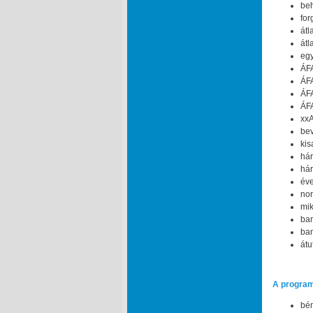
beh
for
átl
átl
egy
ÁFA
ÁFA
ÁFA
ÁFA
xxA
bev
kis
hár
hár
éve
nor
mik
ban
ban
átu
A program
bér