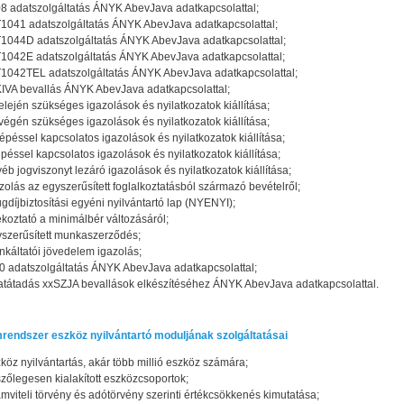
8 adatszolgáltatás ÁNYK AbevJava adatkapcsolattal;
1041 adatszolgáltatás ÁNYK AbevJava adatkapcsolattal;
1044D adatszolgáltatás ÁNYK AbevJava adatkapcsolattal;
1042E adatszolgáltatás ÁNYK AbevJava adatkapcsolattal;
1042TEL adatszolgáltatás ÁNYK AbevJava adatkapcsolattal;
IVA bevallás ÁNYK AbevJava adatkapcsolattal;
elején szükséges igazolások és nyilatkozatok kiállítása;
végén szükséges igazolások és nyilatkozatok kiállítása;
épéssel kapcsolatos igazolások és nyilatkozatok kiállítása;
épéssel kapcsolatos igazolások és nyilatkozatok kiállítása;
éb jogviszonyt lezáró igazolások és nyilatkozatok kiállítása;
zolás az egyszerűsített foglalkoztatásból származó bevételről;
gdíjbiztosítási egyéni nyilvántartó lap (NYENYI);
ékoztató a minimálbér változásáról;
szerűsített munkaszerződés;
káltatói jövedelem igazolás;
 adatszolgáltatás ÁNYK AbevJava adatkapcsolattal;
tátadás xxSZJA bevallások elkészítéséhez ÁNYK AbevJava adatkapcsolattal.
rendszer eszköz nyilvántartó moduljának szolgáltatásai
köz nyilvántartás, akár több millió eszköz számára;
szőlegesen kialakított eszközcsoportok;
mviteli törvény és adótörvény szerinti értékcsökkenés kimutatása;