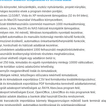
endszer általános szolgáltatásai és technikai adatai
tős könyvvitel, bérszámfejtés, eszköz nyilvántartás, projekt irányítás;
séges kezelési elvek a program minden pontján;
dows 11/10/8/7, Vista és XP rendszerek támogatása (32 és 64 bites);
ux és MacOS használat VirtualBox környezetben;
lózati többfelhasználós üzemmód maximum 1000 munkaállomásig;
dows, Linux, MacOS és NAS hálózati kiszolgálók támogatása;
milyen min. A4 méretű, Windows kompatibilis nyomtató kezelése;
pített automatikus és manuális biztonsági mentés készítő funkciók;
mszünet érzékelő, automatikus önkarbantartó/helyreállító funkciók;
yi, hordozható és hálózati adattárak kezelése;
szóvédelem adattáranként 1000 felhasználó megkülönböztetésére;
használók tevékenységi körének részletes meghatározása;
szóval védhető cégek egy adattáron belül is;
el 250 lista, kimutatás és egyéb nyomtatvány mintegy 10000 változatban;
nte korlátlan számú adatszűrési lehetőség;
ernyőn megjeleníthető listák és kimutatások;
öttségek nélkül, tetszőleges időszakra lekérhető kimutatások;
ták és kimutatások exportálása CSV text formátumba továbbfeldolgozáshoz;
ták és kimutatások exportálása PDF formátumba kereshető adattartalommal;
egrált adatexport lehetőségek az ÁNYK AbevJava program felé;
texport lehetőségek Excel, OpenOffice, LibreOffice és más programok felé;
talási adatok átadása a bankok által használt Electra rendszernek;
nki tranzakciók importálása bármely Magyarországon működő bank terminál ala
ine rendszeréből, automatikus kontírozással és számlapárosítással;