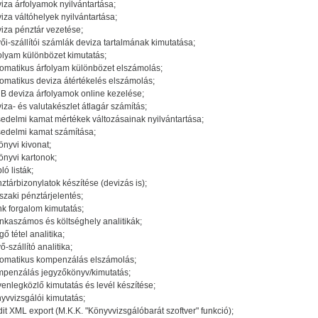
iza árfolyamok nyilvántartása;
iza váltóhelyek nyilvántartása;
iza pénztár vezetése;
ői-szállítói számlák deviza tartalmának kimutatása;
olyam különbözet kimutatás;
omatikus árfolyam különbözet elszámolás;
omatikus deviza átértékelés elszámolás;
 deviza árfolyamok online kezelése;
iza- és valutakészlet átlagár számítás;
edelmi kamat mértékek változásainak nyilvántartása;
edelmi kamat számítása;
önyvi kivonat;
önyvi kartonok;
ló listák;
ztárbizonylatok készítése (devizás is);
szaki pénztárjelentés;
k forgalom kimutatás;
kaszámos és költséghely analitikák;
gő tétel analitika;
ő-szállító analitika;
omatikus kompenzálás elszámolás;
penzálás jegyzőkönyv/kimutatás;
enlegközlő kimutatás és levél készítése;
yvvizsgálói kimutatás;
it XML export (M.K.K. "Könyvvizsgálóbarát szoftver" funkció);