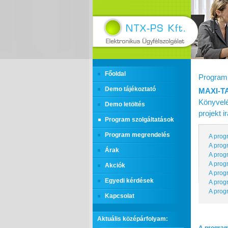
Főoldal
Program 
Demo tájékoztató
MAXI‑T
Könyvelé
Demo letöltés
projekt 
Program szolgáltatások
Program megrendelés
A prog
A prog
Árak
A prog
A prog
Akciók
A prog
Egyedi kérdések
A prog
A prog
Kapcsolat
Aktuális középárfolyam: