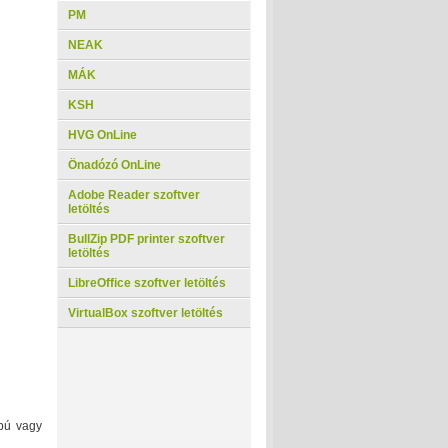
PM
NEAK
MÁK
KSH
HVG OnLine
Önadózó OnLine
Adobe Reader szoftver
letöltés
BullZip PDF printer szoftver
letöltés
LibreOffice szoftver letöltés
VirtualBox szoftver letöltés
pú vagy