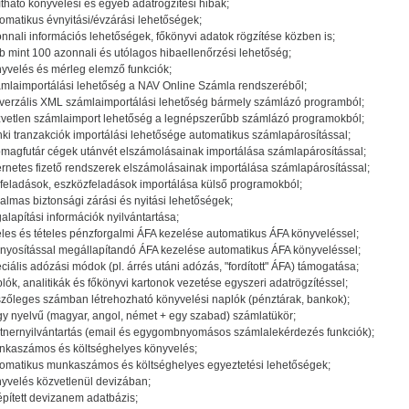
ítható könyvelési és egyéb adatrögzítési hibák;
omatikus évnyitási/évzárási lehetőségek;
nnali információs lehetőségek, főkönyvi adatok rögzítése közben is;
b mint 100 azonnali és utólagos hibaellenőrzési lehetőség;
yvelés és mérleg elemző funkciók;
mlaimportálási lehetőség a NAV Online Számla rendszeréből;
verzális XML számlaimportálási lehetőség bármely számlázó programból;
vetlen számlaimport lehetőség a legnépszerűbb számlázó programokból;
ki tranzakciók importálási lehetősége automatikus számlapárosítással;
magfutár cégek utánvét elszámolásainak importálása számlapárosítással;
ernetes fizető rendszerek elszámolásainak importálása számlapárosítással;
feladások, eszközfeladások importálása külső programokból;
almas biztonsági zárási és nyitási lehetőségek;
alapítási információk nyilvántartása;
eles és tételes pénzforgalmi ÁFA kezelése automatikus ÁFA könyveléssel;
nyosítással megállapítandó ÁFA kezelése automatikus ÁFA könyveléssel;
ciális adózási módok (pl. árrés utáni adózás, "fordított" ÁFA) támogatása;
lók, analitikák és főkönyvi kartonok vezetése egyszeri adatrögzítéssel;
szőleges számban létrehozható könyvelési naplók (pénztárak, bankok);
y nyelvű (magyar, angol, német + egy szabad) számlatükör;
tnernyilvántartás (email és egygombnyomásos számlalekérdezés funkciók);
kaszámos és költséghelyes könyvelés;
omatikus munkaszámos és költséghelyes egyeztetési lehetőségek;
yvelés közvetlenül devizában;
pített devizanem adatbázis;