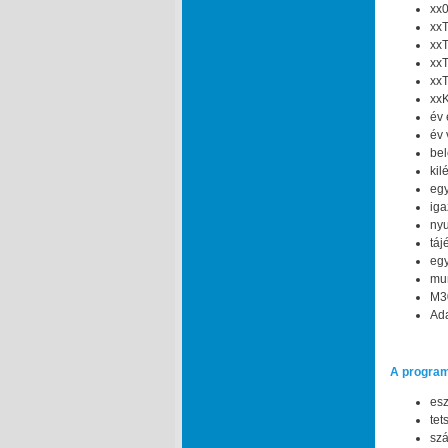
xx0
xxT
xxT
xxT
xxT
xxK
év 
év 
bel
kil
egy
iga
nyu
táj
egy
mun
M30
Ada
A program
esz
tet
szá