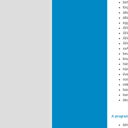
beh
for
átl
átl
egy
ÁFA
ÁFA
ÁFA
ÁFA
xxA
bev
kis
hár
hár
éve
nor
mik
ban
ban
átu
A program
bér