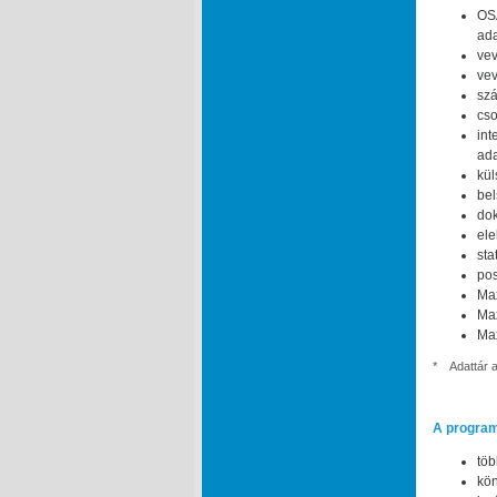
OS
ada
vev
vev
szá
cso
int
ada
kül
bel
dok
ele
sta
pos
Ma
Max
Max
*
Adattár 
A program
töb
kön