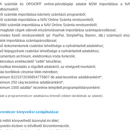
A számlák és OPG/OPF online-pénztárgép adatok M2M importálása a NA
tbázisaiból;
ői számlák importálása bármely számlázó programból;
ői számlák importálása a NAV Online Számla rendszeréből;
llítói számlák importálása a NAV Online Számla rendszeréből;
magfutár cégek utánvét elszámolásainak importálása számlapárosítással;
ernetes fizető rendszerekből (pl. PayPal, SimplePay, Barion, stb.) származó els
tok importálása számlapárosítással;
ső dokumentumok csatolási lehetősége a nyilvántartott adatokhoz;
ső feljegyzések csatolási lehetősége a nyilvántartott adatokhoz;
umentum archívum, elektronikus iroda funkciók;
ktronikus emlékeztető "cetlik" készítése;
tisztikai kimutatás a rögzített adatokról, az elvégzett munkáról;
tai borítékok címzése több méretben;
ximum 9223372036854775807 db adat kezelése adattáranként*;
imum 250 cég kezelése adattáranként*;
imum 1000 adattár* kezelése telepített programpéldányonként.
alatt a programrendszer adatbázisa értendő (ebben tárolódnak az adatok).
rendszer könyvelési szolgáltatásai
b millió könyvelhető bizonylat és tétel;
yvelés közben is bővíthető törzsinformációk;