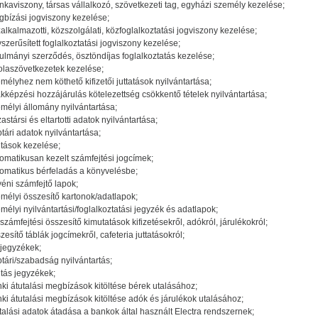
kaviszony, társas vállalkozó, szövetkezeti tag, egyházi személy kezelése;
bízási jogviszony kezelése;
alkalmazotti, közszolgálati, közfoglalkoztatási jogviszony kezelése;
szerűsített foglalkoztatási jogviszony kezelése;
ulmányi szerződés, ösztöndíjas foglalkoztatás kezelése;
olaszövetkezetek kezelése;
mélyhez nem köthető kifizetői juttatások nyilvántartása;
kképzési hozzájárulás kötelezettség csökkentő tételek nyilvántartása;
mélyi állomány nyilvántartása;
astársi és eltartotti adatok nyilvántartása;
tári adatok nyilvántartása;
iltások kezelése;
omatikusan kezelt számfejtési jogcímek;
omatikus bérfeladás a könyvelésbe;
éni számfejtő lapok;
mélyi összesítő kartonok/adatlapok;
mélyi nyilvántartási/foglalkoztatási jegyzék és adatlapok;
számfejtési összesítő kimutatások kifizetésekről, adókról, járulékokról;
zesítő táblák jogcímekről, cafeteria juttatásokról;
jegyzékek;
tári/szabadság nyilvántartás;
iltás jegyzékek;
ki átutalási megbízások kitöltése bérek utalásához;
ki átutalási megbízások kitöltése adók és járulékok utalásához;
talási adatok átadása a bankok által használt Electra rendszernek;