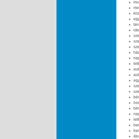
mun
meg
köz
egy
tan
isk
sze
sza
sze
ház
nap
let
aut
aut
egy
sze
sze
bér
öss
bér
nap
let
ban
ban
átu