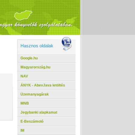
Hasznos oldalak
Google.hu
Magyarország.hu
NAV
ÁNYK - AbevJava letöltés
Üzemanyagárak
MNB
Jegybanki alapkamat
E-Beszámoló
IM