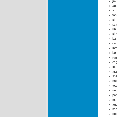
jav
aut
azo
töb
kön
szá
uni
köz
ban
cso
int
bér
rug
cég
tét
ará
spe
nap
tet
nég
par
mun
aut
kön
beé