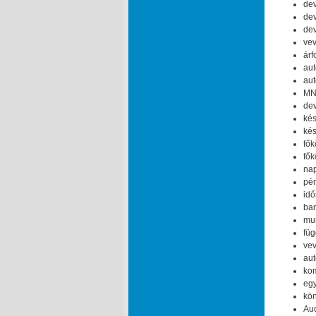
dev
dev
dev
vev
árf
aut
aut
MNB
dev
kés
kés
fők
fők
nap
pén
idő
ban
mun
füg
vev
aut
kom
egy
kön
Aud