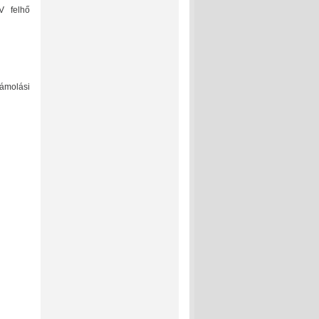
V felhő
zámolási