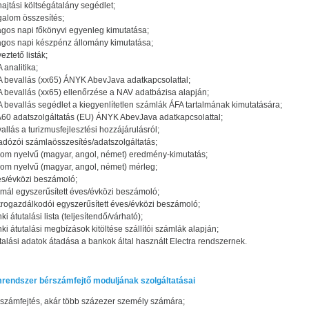
ajtási költségátalány segédlet;
galom összesítés;
agos napi főkönyvi egyenleg kimutatása;
agos napi készpénz állomány kimutatása;
eztető listák;
 analitika;
 bevallás (xx65) ÁNYK AbevJava adatkapcsolattal;
 bevallás (xx65) ellenőrzése a NAV adatbázisa alapján;
 bevallás segédlet a kiegyenlítetlen számlák ÁFA tartalmának kimutatására;
60 adatszolgáltatás (EU) ÁNYK AbevJava adatkapcsolattal;
allás a turizmusfejlesztési hozzájárulásról;
adózói számlaösszesítés/adatszolgáltatás;
om nyelvű (magyar, angol, német) eredmény-kimutatás;
om nyelvű (magyar, angol, német) mérleg;
s/évközi beszámoló;
mál egyszerűsített éves/évközi beszámoló;
rogazdálkodói egyszerűsített éves/évközi beszámoló;
ki átutalási lista (teljesítendő/várható);
ki átutalási megbízások kitöltése szállítói számlák alapján;
talási adatok átadása a bankok által használt Electra rendszernek.
rendszer bérszámfejtő moduljának szolgáltatásai
számfejtés, akár több százezer személy számára;