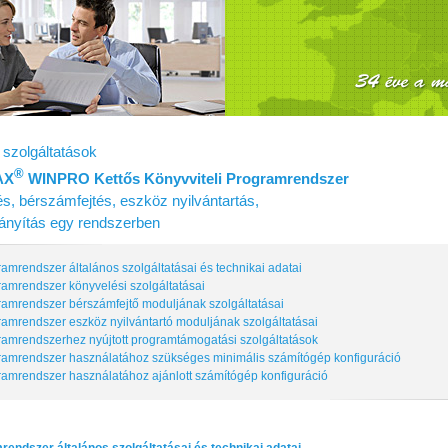
szolgáltatások
®
AX
WINPRO Kettős Könyvviteli Programrendszer
s, bérszámfejtés, eszköz nyilvántartás,
irányítás egy rendszerben
ramrendszer általános szolgáltatásai és technikai adatai
ramrendszer könyvelési szolgáltatásai
ramrendszer bérszámfejtő moduljának szolgáltatásai
ramrendszer eszköz nyilvántartó moduljának szolgáltatásai
ramrendszerhez nyújtott programtámogatási szolgáltatások
ramrendszer használatához szükséges minimális számítógép konfiguráció
ramrendszer használatához ajánlott számítógép konfiguráció