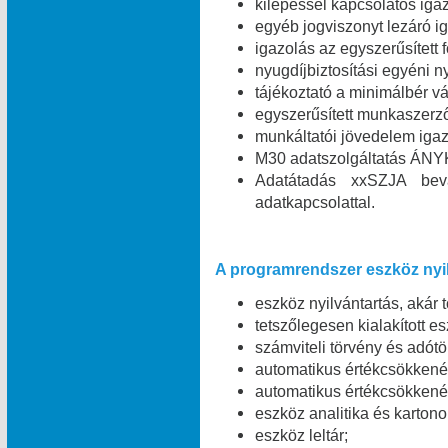
kilépéssel kapcsolatos igaz
egyéb jogviszonyt lezáró ig
igazolás az egyszerűsített 
nyugdíjbiztosítási egyéni n
tájékoztató a minimálbér vá
egyszerűsített munkaszerz
munkáltatói jövedelem igaz
M30 adatszolgáltatás ÁNYK
Adatátadás xxSZJA bev
adatkapcsolattal.
A programrendszer eszköz nyil
eszköz nyilvántartás, akár 
tetszőlegesen kialakított e
számviteli törvény és adótö
automatikus értékcsökkené
automatikus értékcsökkené
eszköz analitika és kartono
eszköz leltár;