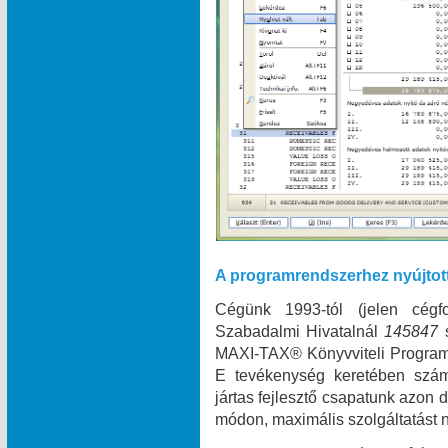
A programrendszerhez nyújtot
Cégünk 1993-tól (jelen cégf
Szabadalmi Hivatalnál
145847
MAXI‑TAX® Könyvviteli Programr
E tevékenység keretében szám
jártas fejlesztő csapatunk azon
módon, maximális szolgáltatást n