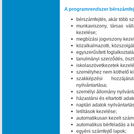
A programrendszer bérszámfej
bérszámfejtés, akár több 
munkaviszony, társas váll
kezelése;
megbízási jogviszony keze
közalkalmazotti, közszolgál
egyszerűsített foglalkoztat
tanulmányi szerződés, öszt
iskolaszövetkezetek kezelé
személyhez nem köthető kifi
szakképzési hozzájáru
nyilvántartása;
személyi állomány nyilvánt
házastársi és eltartotti ada
naptári adatok nyilvántartá
letiltások kezelése;
automatikusan kezelt számf
automatikus bérfeladás a 
egyéni számfejtő lapok;