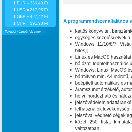
1 EUR = 366,40 Ft
1 USD = 317,95 Ft
1 GBP = 427,42 Ft
A programrendszer általános sz
1 CHF = 391,90 Ft
kettős könyvvitel, bérszámfe
További középárfolyamok »
egységes kezelési elvek a
Windows 11/10/8/7, Vist
bites);
Linux és MacOS használat 
hálózati többfelhasználó
Windows, Linux, MacOS és 
bármilyen min. A4 méretű,
beépített automatikus és m
áramszünet érzékelő, automa
helyi, hordozható és hálóza
jelszóvédelem adattáranké
felhasználók tevékenységi
jelszóval védhető cégek egy
közel 250 lista, kimuta
változatban;