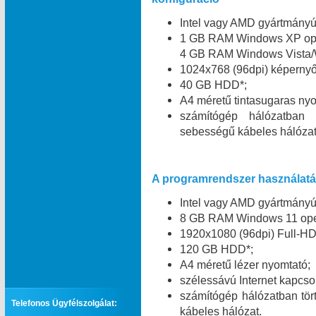
Intel vagy AMD gyártmány
1 GB RAM Windows XP oper
4 GB RAM Windows Vista/W
1024x768 (96dpi) képernyő 
40 GB HDD*;
A4 méretű tintasugaras nyo
számítógép hálózatban
sebességű kábeles hálózat
A programrendszer használatáh
Intel vagy AMD gyártmány
8 GB RAM Windows 11 oper
1920x1080 (96dpi) Full-HD
120 GB HDD*;
A4 méretű lézer nyomtató;
szélessávú Internet kapcsol
számítógép hálózatban tö
Telefonos Ügyfélszolgálat:
kábeles hálózat.