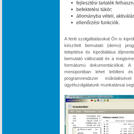
fejlesztési tartalék felhasz
befektetési tükör;
állományba vételi, aktiválá
ellenőrzési funkciók.
A fenti szolgáltatásokat Ön is kipr
készített bemutató (demo) pr
telepítése és kipróbálása díjme
bemutató változatát és a megismeré
formátumú dokumentációkat.
menüpontban lehet letölteni és
programrendszer működésével
ügyélszolgálatunk munkatársai segí