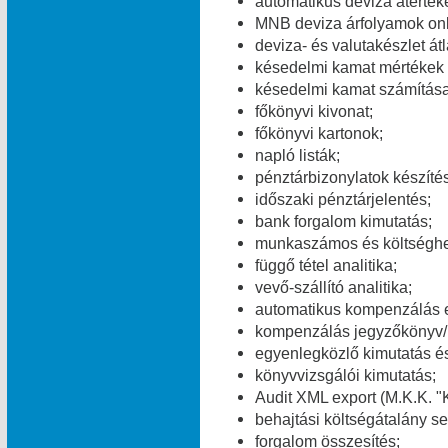
automatikus deviza átérték
MNB deviza árfolyamok onl
deviza- és valutakészlet át
késedelmi kamat mértékek v
késedelmi kamat számítása
főkönyvi kivonat;
főkönyvi kartonok;
napló listák;
pénztárbizonylatok készítés
időszaki pénztárjelentés;
bank forgalom kimutatás;
munkaszámos és költséghel
függő tétel analitika;
vevő-szállító analitika;
automatikus kompenzálás 
kompenzálás jegyzőkönyv/
egyenlegközlő kimutatás és
könyvvizsgálói kimutatás;
Audit XML export (M.K.K. "K
behajtási költségátalány se
forgalom összesítés;