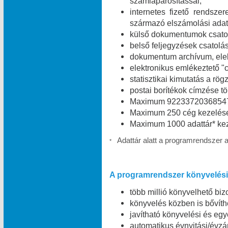
számlapárosítással;
internetes fizető rendszer
származó elszámolási adat
külső dokumentumok csatolá
belső feljegyzések csatolás
dokumentum archívum, elekt
elektronikus emlékeztető "c
statisztikai kimutatás a rög
postai borítékok címzése t
Maximum 9223372036854775
Maximum 250 cég kezelése
Maximum 1000 adattár* kez
Adattár alatt a programrendszer 
*
A programrendszer könyvelési 
több millió könyvelhető bizo
könyvelés közben is bővíth
javítható könyvelési és egy
automatikus évnyitási/évzá