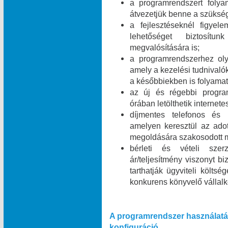
a programrendszert folyam
átvezetjük benne a szükség
a fejlesztéseknél figyel
lehetőséget biztosít
megvalósítására is;
a programrendszerhez olya
amely a kezelési tudnivalók
a későbbiekben is folyamat
az új és régebbi program
órában letölthetik internet
díjmentes telefonos és i
amelyen keresztül az ado
megoldására szakosodott m
bérleti és vételi szer
ár/teljesítmény viszonyt b
tarthatják ügyviteli költsé
konkurens könyvelő vállal
A programrendszer használatá
konfiguráció