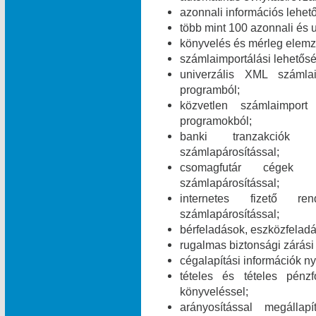
azonnali információs lehet
több mint 100 azonnali és 
könyvelés és mérleg elemz
számlaimportálási lehetős
univerzális XML számla
programból;
közvetlen számlaimpor
programokból;
banki tranzakciók i
számlapárosítással;
csomagfutár cégek ut
számlapárosítással;
internetes fizető ren
számlapárosítással;
bérfeladások, eszközfelad
rugalmas biztonsági zárási 
cégalapítási információk ny
tételes és tételes pén
könyveléssel;
arányosítással megálla