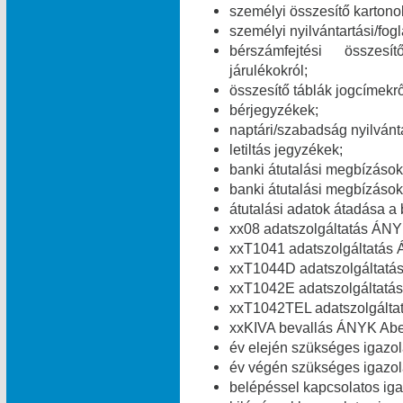
személyi összesítő kartono
személyi nyilvántartási/fog
bérszámfejtési összesít
járulékokról;
összesítő táblák jogcímekről
bérjegyzékek;
naptári/szabadság nyilvánt
letiltás jegyzékek;
banki átutalási megbízások 
banki átutalási megbízások 
átutalási adatok átadása a 
xx08 adatszolgáltatás ÁNY
xxT1041 adatszolgáltatás 
xxT1044D adatszolgáltatá
xxT1042E adatszolgáltatás
xxT1042TEL adatszolgálta
xxKIVA bevallás ÁNYK Abev
év elején szükséges igazolá
év végén szükséges igazolá
belépéssel kapcsolatos igaz