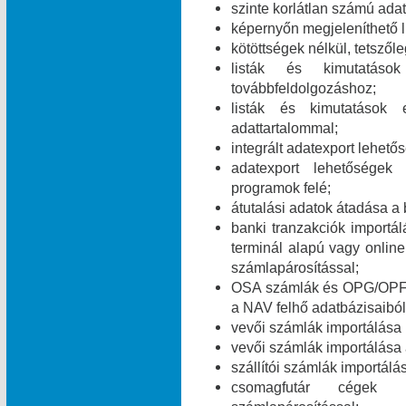
szinte korlátlan számú ada
képernyőn megjeleníthető l
kötöttségek nélkül, tetszől
listák és kimutatáso
továbbfeldolgozáshoz;
listák és kimutatások 
adattartalommal;
integrált adatexport lehe
adatexport lehetőségek
programok felé;
átutalási adatok átadása a 
banki tranzakciók import
terminál alapú vagy online
számlapárosítással;
OSA számlák és OPG/OPF 
a NAV felhő adatbázisaiból
vevői számlák importálása
vevői számlák importálása
szállítói számlák importál
csomagfutár cégek ut