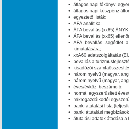
átlagos napi főkönyvi egye
átlagos napi készpénz áll
egyeztető listák;
ÁFA analitika;
ÁFA bevallás (xx65) ÁNYK 
ÁFA bevallás (xx65) ellenő
ÁFA bevallás segédlet a
kimutatására;
xxA60 adatszolgáltatás (E
bevallás a turizmusfejleszt
kisadózói számlaösszesítés
három nyelvű (magyar, ang
három nyelvű (magyar, ango
éves/évközi beszámoló;
normál egyszerűsített éves
mikrogazdálkodói egyszerű
banki átutalási lista (teljes
banki átutalási megbízások 
átutalási adatok átadása a 