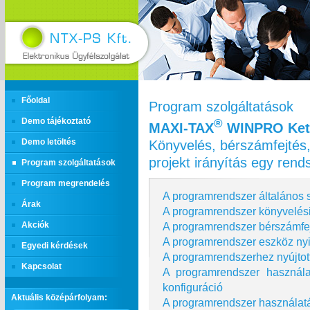
Főoldal
Program szolgáltatások
Demo tájékoztató
®
MAXI‑TAX
WINPRO Kett
Könyvelés, bérszámfejtés,
Demo letöltés
projekt irányítás egy ren
Program szolgáltatások
Program megrendelés
A programrendszer általános s
Árak
A programrendszer könyvelési
A programrendszer bérszámfej
Akciók
A programrendszer eszköz nyi
Egyedi kérdések
A programrendszerhez nyújtot
Kapcsolat
A programrendszer használ
konfiguráció
Aktuális középárfolyam:
A programrendszer használatá