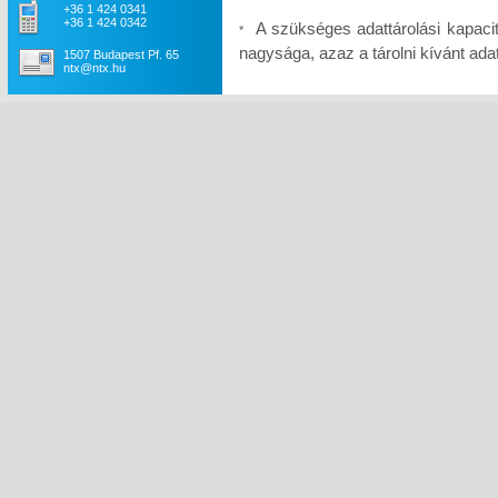
+36 1 424 0341
+36 1 424 0342
A szükséges adattárolási kapaci
*
nagysága, azaz a tárolni kívánt a
1507 Budapest Pf. 65
ntx@ntx.hu