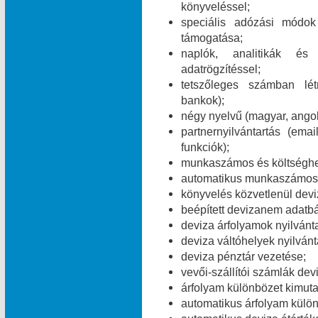
könyveléssel;
speciális adózási módok 
támogatása;
naplók, analitikák és
adatrögzítéssel;
tetszőleges számban lét
bankok);
négy nyelvű (magyar, angol
partnernyilvántartás (e
funkciók);
munkaszámos és költséghe
automatikus munkaszámos é
könyvelés közvetlenül dev
beépített devizanem adatbá
deviza árfolyamok nyilvánt
deviza váltóhelyek nyilvánt
deviza pénztár vezetése;
vevői-szállítói számlák dev
árfolyam különbözet kimuta
automatikus árfolyam külö