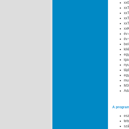
xx0
xxT
xxT
xxT
xxT
xxK
év 
év 
bel
kil
egy
iga
nyu
táj
egy
mun
M30
Ada
A program
esz
tet
szá