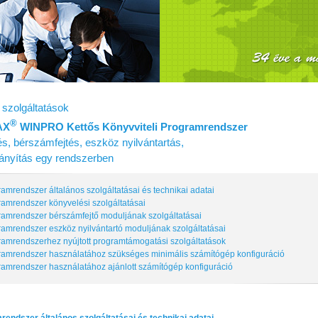
szolgáltatások
®
AX
WINPRO Kettős Könyvviteli Programrendszer
s, bérszámfejtés, eszköz nyilvántartás,
irányítás egy rendszerben
ramrendszer általános szolgáltatásai és technikai adatai
ramrendszer könyvelési szolgáltatásai
ramrendszer bérszámfejtő moduljának szolgáltatásai
ramrendszer eszköz nyilvántartó moduljának szolgáltatásai
ramrendszerhez nyújtott programtámogatási szolgáltatások
ramrendszer használatához szükséges minimális számítógép konfiguráció
ramrendszer használatához ajánlott számítógép konfiguráció