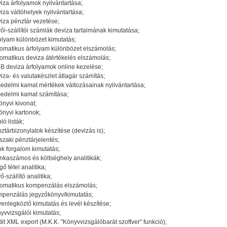
iza árfolyamok nyilvántartása;
iza váltóhelyek nyilvántartása;
iza pénztár vezetése;
ői-szállítói számlák deviza tartalmának kimutatása;
olyam különbözet kimutatás;
omatikus árfolyam különbözet elszámolás;
omatikus deviza átértékelés elszámolás;
 deviza árfolyamok online kezelése;
iza- és valutakészlet átlagár számítás;
edelmi kamat mértékek változásainak nyilvántartása;
edelmi kamat számítása;
önyvi kivonat;
önyvi kartonok;
ló listák;
ztárbizonylatok készítése (devizás is);
szaki pénztárjelentés;
k forgalom kimutatás;
kaszámos és költséghely analitikák;
gő tétel analitika;
ő-szállító analitika;
omatikus kompenzálás elszámolás;
penzálás jegyzőkönyv/kimutatás;
enlegközlő kimutatás és levél készítése;
yvvizsgálói kimutatás;
it XML export (M.K.K. "Könyvvizsgálóbarát szoftver" funkció);