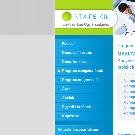
Főoldal
Program 
Demo tájékoztató
MAXI‑T
Könyvelé
Demo letöltés
projekt 
Program szolgáltatások
Program megrendelés
A prog
A prog
Árak
A prog
A prog
Akciók
A prog
Egyedi kérdések
A prog
A prog
Kapcsolat
Aktuális középárfolyam: