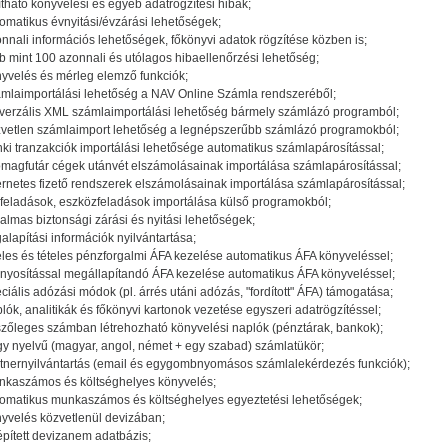
ítható könyvelési és egyéb adatrögzítési hibák;
omatikus évnyitási/évzárási lehetőségek;
nnali információs lehetőségek, főkönyvi adatok rögzítése közben is;
b mint 100 azonnali és utólagos hibaellenőrzési lehetőség;
yvelés és mérleg elemző funkciók;
mlaimportálási lehetőség a NAV Online Számla rendszeréből;
verzális XML számlaimportálási lehetőség bármely számlázó programból;
vetlen számlaimport lehetőség a legnépszerűbb számlázó programokból;
ki tranzakciók importálási lehetősége automatikus számlapárosítással;
magfutár cégek utánvét elszámolásainak importálása számlapárosítással;
ernetes fizető rendszerek elszámolásainak importálása számlapárosítással;
feladások, eszközfeladások importálása külső programokból;
almas biztonsági zárási és nyitási lehetőségek;
alapítási információk nyilvántartása;
eles és tételes pénzforgalmi ÁFA kezelése automatikus ÁFA könyveléssel;
nyosítással megállapítandó ÁFA kezelése automatikus ÁFA könyveléssel;
ciális adózási módok (pl. árrés utáni adózás, "fordított" ÁFA) támogatása;
lók, analitikák és főkönyvi kartonok vezetése egyszeri adatrögzítéssel;
szőleges számban létrehozható könyvelési naplók (pénztárak, bankok);
y nyelvű (magyar, angol, német + egy szabad) számlatükör;
tnernyilvántartás (email és egygombnyomásos számlalekérdezés funkciók);
kaszámos és költséghelyes könyvelés;
omatikus munkaszámos és költséghelyes egyeztetési lehetőségek;
yvelés közvetlenül devizában;
pített devizanem adatbázis;