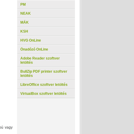
PM
NEAK
MÁK
KSH
HVG OnLine
Önadózó OnLine
Adobe Reader szoftver
letöltés
BullZip PDF printer szoftver
letöltés
LibreOffice szoftver letöltés
VirtualBox szoftver letöltés
pú vagy