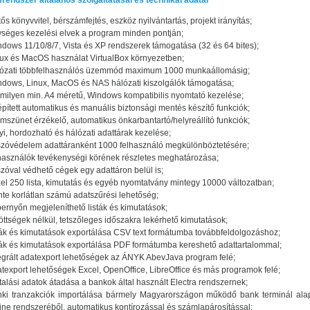
endszer általános szolgáltatásai és technikai adatai
tős könyvvitel, bérszámfejtés, eszköz nyilvántartás, projekt irányítás;
séges kezelési elvek a program minden pontján;
dows 11/10/8/7, Vista és XP rendszerek támogatása (32 és 64 bites);
ux és MacOS használat VirtualBox környezetben;
lózati többfelhasználós üzemmód maximum 1000 munkaállomásig;
dows, Linux, MacOS és NAS hálózati kiszolgálók támogatása;
milyen min. A4 méretű, Windows kompatibilis nyomtató kezelése;
pített automatikus és manuális biztonsági mentés készítő funkciók;
mszünet érzékelő, automatikus önkarbantartó/helyreállító funkciók;
yi, hordozható és hálózati adattárak kezelése;
szóvédelem adattáranként 1000 felhasználó megkülönböztetésére;
használók tevékenységi körének részletes meghatározása;
szóval védhető cégek egy adattáron belül is;
el 250 lista, kimutatás és egyéb nyomtatvány mintegy 10000 változatban;
nte korlátlan számú adatszűrési lehetőség;
ernyőn megjeleníthető listák és kimutatások;
öttségek nélkül, tetszőleges időszakra lekérhető kimutatások;
ták és kimutatások exportálása CSV text formátumba továbbfeldolgozáshoz;
ták és kimutatások exportálása PDF formátumba kereshető adattartalommal;
egrált adatexport lehetőségek az ÁNYK AbevJava program felé;
texport lehetőségek Excel, OpenOffice, LibreOffice és más programok felé;
talási adatok átadása a bankok által használt Electra rendszernek;
nki tranzakciók importálása bármely Magyarországon működő bank terminál ala
ine rendszeréből, automatikus kontírozással és számlapárosítással;