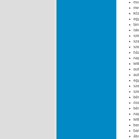
mun
meg
köz
egy
tan
isk
sze
sza
sze
ház
nap
let
aut
aut
egy
sze
sze
bér
öss
bér
nap
let
ban
ban
átu