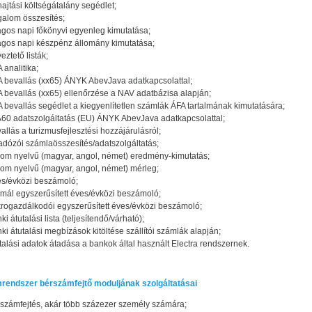
ajtási költségátalány segédlet;
galom összesítés;
agos napi főkönyvi egyenleg kimutatása;
agos napi készpénz állomány kimutatása;
eztető listák;
 analitika;
 bevallás (xx65) ÁNYK AbevJava adatkapcsolattal;
 bevallás (xx65) ellenőrzése a NAV adatbázisa alapján;
 bevallás segédlet a kiegyenlítetlen számlák ÁFA tartalmának kimutatására;
60 adatszolgáltatás (EU) ÁNYK AbevJava adatkapcsolattal;
allás a turizmusfejlesztési hozzájárulásról;
adózói számlaösszesítés/adatszolgáltatás;
om nyelvű (magyar, angol, német) eredmény-kimutatás;
om nyelvű (magyar, angol, német) mérleg;
s/évközi beszámoló;
mál egyszerűsített éves/évközi beszámoló;
rogazdálkodói egyszerűsített éves/évközi beszámoló;
ki átutalási lista (teljesítendő/várható);
ki átutalási megbízások kitöltése szállítói számlák alapján;
talási adatok átadása a bankok által használt Electra rendszernek.
rendszer bérszámfejtő moduljának szolgáltatásai
számfejtés, akár több százezer személy számára;