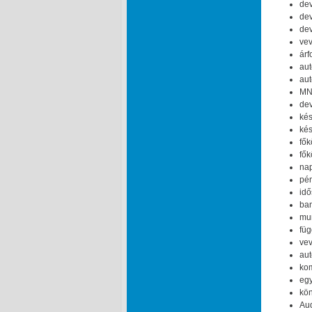
dev
dev
dev
vev
árf
aut
aut
MNB
dev
kés
kés
fők
fők
nap
pén
idő
ban
mun
füg
vev
aut
kom
egy
kön
Aud