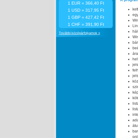
A programr
1 EUR = 366,40 Ft
ket
1 USD = 317,95 Ft
egy
1 GBP = 427,42 Ft
Win
1 CHF = 391,90 Ft
Lin
há
További középárfolyamok »
Win
bár
beé
ára
hel
jel
fel
jel
köz
szi
kép
köt
lis
lis
int
ada
átu
ba
onl