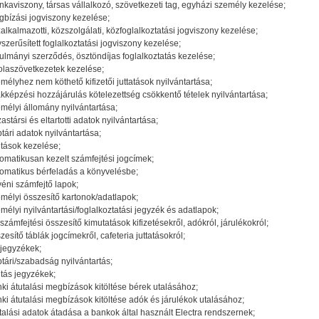
kaviszony, társas vállalkozó, szövetkezeti tag, egyházi személy kezelése;
bízási jogviszony kezelése;
alkalmazotti, közszolgálati, közfoglalkoztatási jogviszony kezelése;
szerűsített foglalkoztatási jogviszony kezelése;
ulmányi szerződés, ösztöndíjas foglalkoztatás kezelése;
olaszövetkezetek kezelése;
mélyhez nem köthető kifizetői juttatások nyilvántartása;
kképzési hozzájárulás kötelezettség csökkentő tételek nyilvántartása;
mélyi állomány nyilvántartása;
astársi és eltartotti adatok nyilvántartása;
tári adatok nyilvántartása;
iltások kezelése;
omatikusan kezelt számfejtési jogcímek;
omatikus bérfeladás a könyvelésbe;
éni számfejtő lapok;
mélyi összesítő kartonok/adatlapok;
mélyi nyilvántartási/foglalkoztatási jegyzék és adatlapok;
számfejtési összesítő kimutatások kifizetésekről, adókról, járulékokról;
zesítő táblák jogcímekről, cafeteria juttatásokról;
jegyzékek;
tári/szabadság nyilvántartás;
iltás jegyzékek;
ki átutalási megbízások kitöltése bérek utalásához;
ki átutalási megbízások kitöltése adók és járulékok utalásához;
talási adatok átadása a bankok által használt Electra rendszernek;