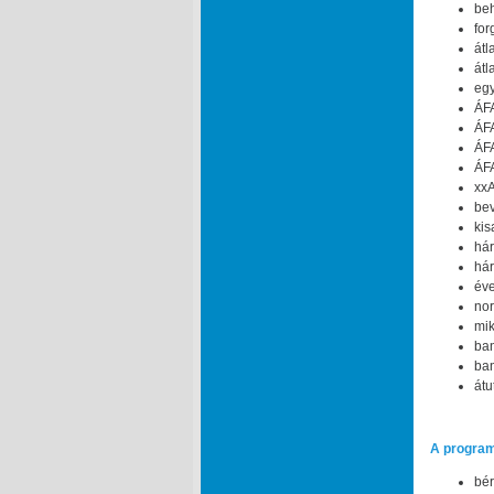
beh
for
átl
átl
egy
ÁFA
ÁFA
ÁFA
ÁFA
xxA
bev
kis
hár
hár
éve
nor
mik
ban
ban
átu
A program
bér