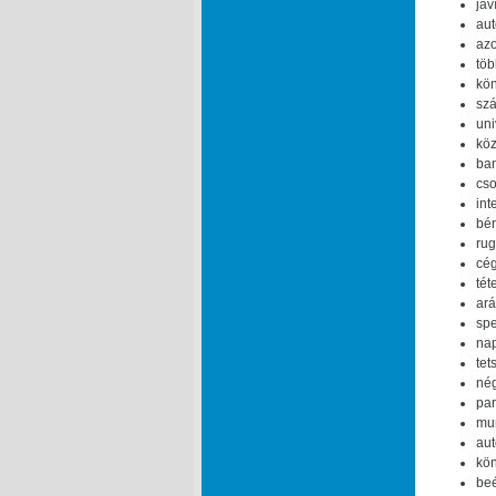
jav
aut
azo
töb
kön
szá
uni
köz
ban
cso
int
bér
rug
cég
tét
ará
spe
nap
tet
nég
par
mun
aut
kön
beé