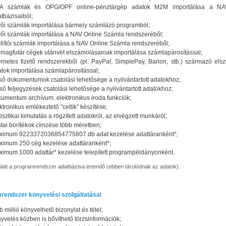
A számlák és OPG/OPF online-pénztárgép adatok M2M importálása a NA
tbázisaiból;
ői számlák importálása bármely számlázó programból;
ői számlák importálása a NAV Online Számla rendszeréből;
llítói számlák importálása a NAV Online Számla rendszeréből;
magfutár cégek utánvét elszámolásainak importálása számlapárosítással;
ernetes fizető rendszerekből (pl. PayPal, SimplePay, Barion, stb.) származó els
tok importálása számlapárosítással;
ső dokumentumok csatolási lehetősége a nyilvántartott adatokhoz;
ső feljegyzések csatolási lehetősége a nyilvántartott adatokhoz;
umentum archívum, elektronikus iroda funkciók;
ktronikus emlékeztető "cetlik" készítése;
tisztikai kimutatás a rögzített adatokról, az elvégzett munkáról;
tai borítékok címzése több méretben;
ximum 9223372036854775807 db adat kezelése adattáranként*;
imum 250 cég kezelése adattáranként*;
imum 1000 adattár* kezelése telepített programpéldányonként.
alatt a programrendszer adatbázisa értendő (ebben tárolódnak az adatok).
rendszer könyvelési szolgáltatásai
b millió könyvelhető bizonylat és tétel;
yvelés közben is bővíthető törzsinformációk;