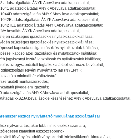
8 adatszolgáltatás ÁNYK AbevJava adatkapcsolattal;
1041 adatszolgáltatás ÁNYK AbevJava adatkapcsolattal;
1044D adatszolgáltatás ÁNYK AbevJava adatkapcsolattal;
1042E adatszolgáltatás ÁNYK AbevJava adatkapcsolattal;
1042TEL adatszolgáltatás ÁNYK AbevJava adatkapcsolattal;
IVA bevallás ÁNYK AbevJava adatkapcsolattal;
elején szükséges igazolások és nyilatkozatok kiállítása;
végén szükséges igazolások és nyilatkozatok kiállítása;
épéssel kapcsolatos igazolások és nyilatkozatok kiállítása;
épéssel kapcsolatos igazolások és nyilatkozatok kiállítása;
éb jogviszonyt lezáró igazolások és nyilatkozatok kiállítása;
zolás az egyszerűsített foglalkoztatásból származó bevételről;
gdíjbiztosítási egyéni nyilvántartó lap (NYENYI);
ékoztató a minimálbér változásáról;
szerűsített munkaszerződés;
káltatói jövedelem igazolás;
 adatszolgáltatás ÁNYK AbevJava adatkapcsolattal;
tátadás xxSZJA bevallások elkészítéséhez ÁNYK AbevJava adatkapcsolattal.
rendszer eszköz nyilvántartó moduljának szolgáltatásai
köz nyilvántartás, akár több millió eszköz számára;
szőlegesen kialakított eszközcsoportok;
mviteli törvény és adótörvény szerinti értékcsökkenés kimutatása;