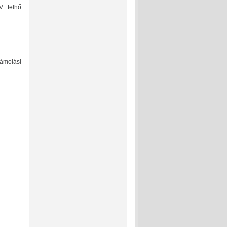
V felhő
zámolási