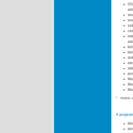
OS
ada
vev
vev
szá
cso
int
ada
kül
bel
dok
ele
sta
pos
Ma
Max
Max
*
Adattár 
A program
töb
kön