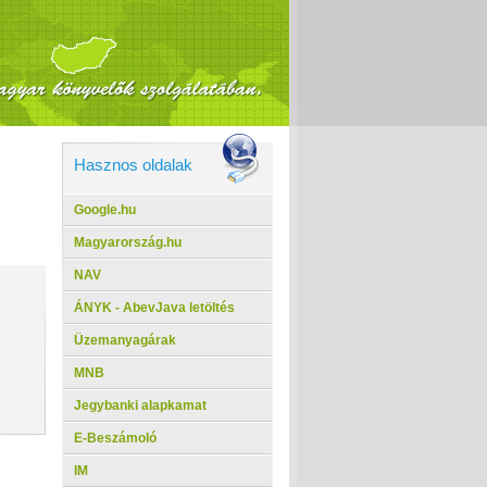
Hasznos oldalak
Google.hu
Magyarország.hu
NAV
ÁNYK - AbevJava letöltés
Üzemanyagárak
MNB
Jegybanki alapkamat
E-Beszámoló
IM