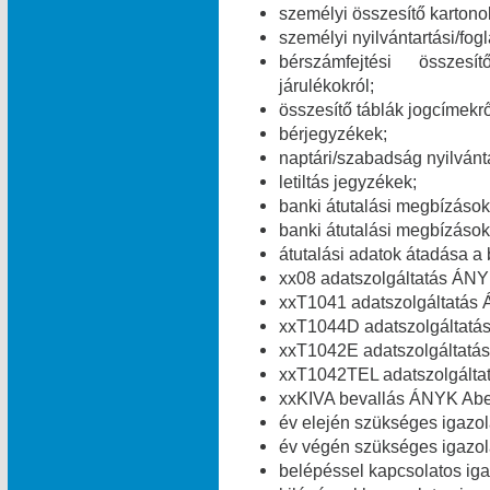
személyi összesítő kartono
személyi nyilvántartási/fog
bérszámfejtési összesít
járulékokról;
összesítő táblák jogcímekről
bérjegyzékek;
naptári/szabadság nyilvánt
letiltás jegyzékek;
banki átutalási megbízások 
banki átutalási megbízások 
átutalási adatok átadása a 
xx08 adatszolgáltatás ÁNY
xxT1041 adatszolgáltatás 
xxT1044D adatszolgáltatá
xxT1042E adatszolgáltatás
xxT1042TEL adatszolgálta
xxKIVA bevallás ÁNYK Abev
év elején szükséges igazolá
év végén szükséges igazolá
belépéssel kapcsolatos igaz