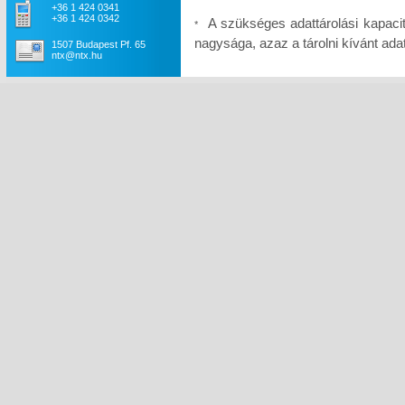
+36 1 424 0341
+36 1 424 0342
A szükséges adattárolási kapaci
*
nagysága, azaz a tárolni kívánt a
1507 Budapest Pf. 65
ntx@ntx.hu