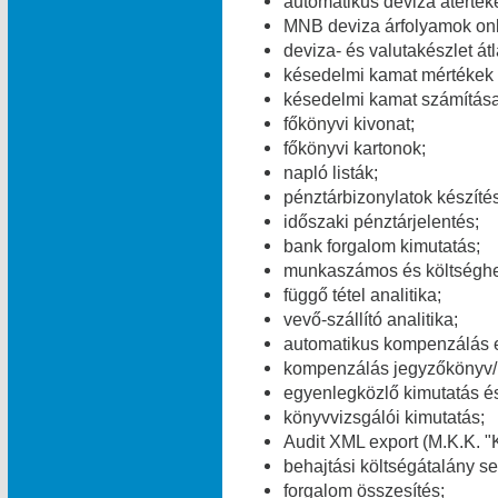
automatikus deviza átérték
MNB deviza árfolyamok onl
deviza- és valutakészlet át
késedelmi kamat mértékek v
késedelmi kamat számítása
főkönyvi kivonat;
főkönyvi kartonok;
napló listák;
pénztárbizonylatok készítés
időszaki pénztárjelentés;
bank forgalom kimutatás;
munkaszámos és költséghel
függő tétel analitika;
vevő-szállító analitika;
automatikus kompenzálás 
kompenzálás jegyzőkönyv/
egyenlegközlő kimutatás és
könyvvizsgálói kimutatás;
Audit XML export (M.K.K. "K
behajtási költségátalány se
forgalom összesítés;