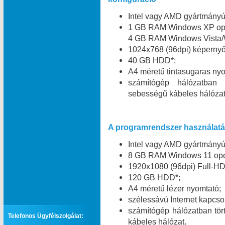
Intel vagy AMD gyártmány
1 GB RAM Windows XP oper
4 GB RAM Windows Vista/W
1024x768 (96dpi) képernyő 
40 GB HDD*;
A4 méretű tintasugaras nyo
számítógép hálózatban
sebességű kábeles hálózat
A programrendszer használatáh
Intel vagy AMD gyártmány
8 GB RAM Windows 11 oper
1920x1080 (96dpi) Full-HD
120 GB HDD*;
A4 méretű lézer nyomtató;
szélessávú Internet kapcsol
számítógép hálózatban tö
Telefonos Ügyfélszolgálat:
kábeles hálózat.