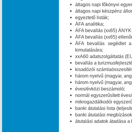
átlagos napi főkönyvi egye
átlagos napi készpénz áll
egyeztető listák;
ÁFA analitika;
ÁFA bevallás (xx65) ÁNYK 
ÁFA bevallás (xx65) ellenő
ÁFA bevallás segédlet a
kimutatására;
xxA60 adatszolgáltatás (E
bevallás a turizmusfejleszt
kisadózói számlaösszesítés
három nyelvű (magyar, ang
három nyelvű (magyar, ango
éves/évközi beszámoló;
normál egyszerűsített éves
mikrogazdálkodói egyszerű
banki átutalási lista (teljes
banki átutalási megbízások 
átutalási adatok átadása a 