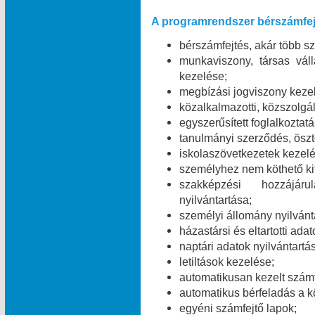
A programrendszer bérszámfej
bérszámfejtés, akár több 
munkaviszony, társas váll
kezelése;
megbízási jogviszony keze
közalkalmazotti, közszolgál
egyszerűsített foglalkoztat
tanulmányi szerződés, öszt
iskolaszövetkezetek kezelé
személyhez nem köthető kifi
szakképzési hozzájáru
nyilvántartása;
személyi állomány nyilvánt
házastársi és eltartotti ada
naptári adatok nyilvántartá
letiltások kezelése;
automatikusan kezelt számf
automatikus bérfeladás a 
egyéni számfejtő lapok;