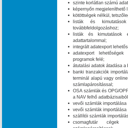
szinte korlátlan számú ada
képernyőn megjeleníthető l
kötöttségek nélkül, tetszől
listák és kimutatáso
továbbfeldolgozáshoz;
listák és kimutatások 
adattartalommal;
integrált adatexport lehe
adatexport lehetőségek
programok felé;
átutalási adatok átadása a 
banki tranzakciók import
terminál alapú vagy online
számlapárosítással;
OSA számlák és OPG/OPF 
a NAV felhő adatbázisaiból
vevői számlák importálása
vevői számlák importálása
szállítói számlák importál
csomagfutár cégek ut