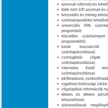
azonnali információs lehet
több mint 100 azonnali és 
könyvelés és mérleg elemz
számlaimportálási lehetős
univerzális XML számla
programból;
közvetlen számlaimpor
programokból;
banki tranzakciók i
számlapárosítással;
csomagfutár cégek ut
számlapárosítással;
internetes fizető ren
számlapárosítással;
bérfeladások, eszközfelad
rugalmas biztonsági zárási 
cégalapítási információk ny
tételes és tételes pén
könyveléssel;
arányosítással megálla