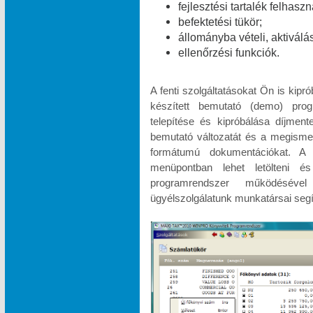
fejlesztési tartalék felhasz
befektetési tükör;
állományba vételi, aktiválá
ellenőrzési funkciók.
A fenti szolgáltatásokat Ön is kipr
készített bemutató (demo) pr
telepítése és kipróbálása díjme
bemutató változatát és a megismeré
formátumú dokumentációkat.
menüpontban lehet letölteni és
programrendszer működésével
ügyélszolgálatunk munkatársai segí