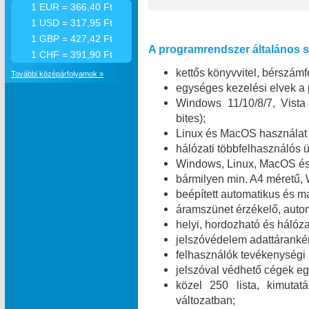
1 EUR = 366,40 Ft
1 USD = 317,95 Ft
1 GBP = 427,42 Ft
A programrendszer általános sz
1 CHF = 391,90 Ft
kettős könyvvitel, bérszámfe
További középárfolyamok »
egységes kezelési elvek a
Windows 11/10/8/7, Vist
bites);
Linux és MacOS használat 
hálózati többfelhasználó
Windows, Linux, MacOS és 
bármilyen min. A4 méretű,
beépített automatikus és m
áramszünet érzékelő, automa
helyi, hordozható és hálóza
jelszóvédelem adattáranké
felhasználók tevékenységi
jelszóval védhető cégek egy
közel 250 lista, kimuta
változatban;