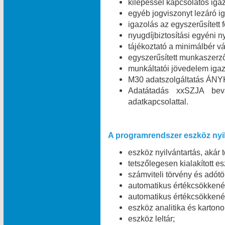
kilépéssel kapcsolatos igaz
egyéb jogviszonyt lezáró ig
igazolás az egyszerűsített 
nyugdíjbiztosítási egyéni n
tájékoztató a minimálbér vá
egyszerűsített munkaszerz
munkáltatói jövedelem igaz
M30 adatszolgáltatás ÁNYK
Adatátadás xxSZJA bev
adatkapcsolattal.
A programrendszer eszköz nyil
eszköz nyilvántartás, akár 
tetszőlegesen kialakított e
számviteli törvény és adótö
automatikus értékcsökkené
automatikus értékcsökkené
eszköz analitika és kartono
eszköz leltár;