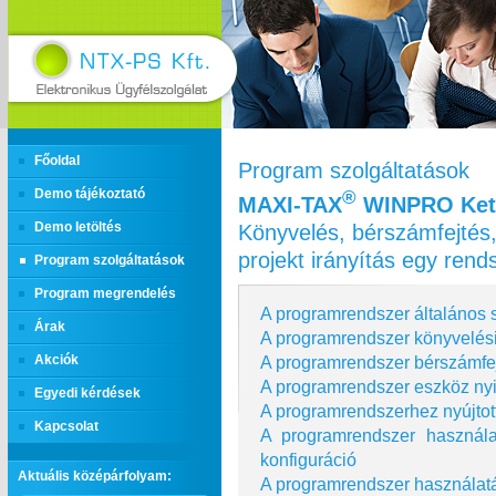
Főoldal
Program szolgáltatások
Demo tájékoztató
®
MAXI‑TAX
WINPRO Kett
Könyvelés, bérszámfejtés,
Demo letöltés
projekt irányítás egy ren
Program szolgáltatások
Program megrendelés
A programrendszer általános s
Árak
A programrendszer könyvelési
A programrendszer bérszámfej
Akciók
A programrendszer eszköz nyi
Egyedi kérdések
A programrendszerhez nyújtot
Kapcsolat
A programrendszer használ
konfiguráció
Aktuális középárfolyam:
A programrendszer használatá