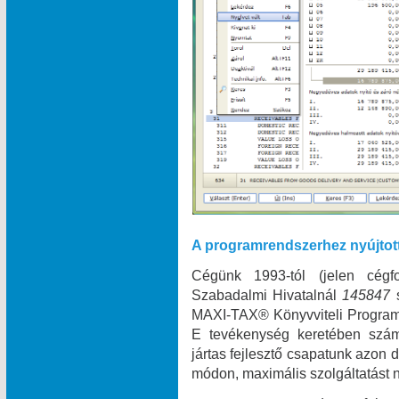
A programrendszerhez nyújtot
Cégünk 1993-tól (jelen cégf
Szabadalmi Hivatalnál
145847
MAXI‑TAX® Könyvviteli Programr
E tevékenység keretében szám
jártas fejlesztő csapatunk azon
módon, maximális szolgáltatást n