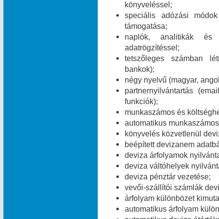
könyveléssel;
speciális adózási módok 
támogatása;
naplók, analitikák és
adatrögzítéssel;
tetszőleges számban lét
bankok);
négy nyelvű (magyar, angol
partnernyilvántartás (e
funkciók);
munkaszámos és költséghe
automatikus munkaszámos é
könyvelés közvetlenül dev
beépített devizanem adatbá
deviza árfolyamok nyilvánt
deviza váltóhelyek nyilvánt
deviza pénztár vezetése;
vevői-szállítói számlák dev
árfolyam különbözet kimuta
automatikus árfolyam külö