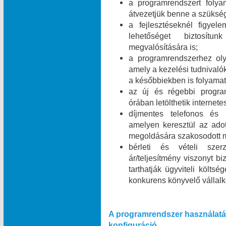
a programrendszert folyam
átvezetjük benne a szükség
a fejlesztéseknél figyel
lehetőséget biztosít
megvalósítására is;
a programrendszerhez olya
amely a kezelési tudnivalók
a későbbiekben is folyamat
az új és régebbi program
órában letölthetik internet
díjmentes telefonos és i
amelyen keresztül az ado
megoldására szakosodott m
bérleti és vételi szer
ár/teljesítmény viszonyt b
tarthatják ügyviteli költsé
konkurens könyvelő vállal
A programrendszer használatá
konfiguráció