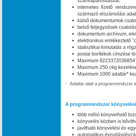
számlapárosítással;
internetes fizető rendszer
származó elszámolási adat
külső dokumentumok csatolá
belső feljegyzések csatolás
dokumentum archívum, elekt
elektronikus emlékeztető "c
statisztikai kimutatás a rög
postai borítékok címzése t
Maximum 9223372036854775
Maximum 250 cég kezelése
Maximum 1000 adattár* kez
Adattár alatt a programrendszer 
*
A programrendszer könyvelési 
több millió könyvelhető bizo
könyvelés közben is bővíth
javítható könyvelési és egy
automatikus évnyitási/évzá