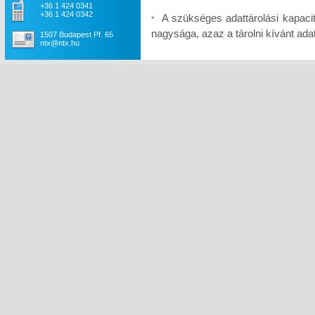
+36 1 424 0341
+36 1 424 0342
A szükséges adattárolási kapaci
*
nagysága, azaz a tárolni kívánt a
1507 Budapest Pf. 65
ntx@ntx.hu