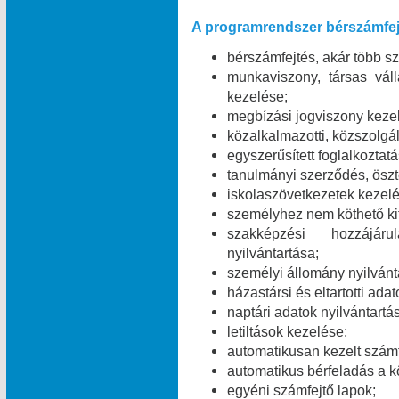
A programrendszer bérszámfej
bérszámfejtés, akár több 
munkaviszony, társas váll
kezelése;
megbízási jogviszony keze
közalkalmazotti, közszolgál
egyszerűsített foglalkoztat
tanulmányi szerződés, öszt
iskolaszövetkezetek kezelé
személyhez nem köthető kifi
szakképzési hozzájáru
nyilvántartása;
személyi állomány nyilvánt
házastársi és eltartotti ada
naptári adatok nyilvántartá
letiltások kezelése;
automatikusan kezelt számf
automatikus bérfeladás a 
egyéni számfejtő lapok;