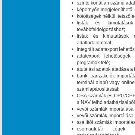
szinte korlátlan számú ada
képernyőn megjeleníthető l
kötöttségek nélkül, tetszől
listák és kimutatáso
továbbfeldolgozáshoz;
listák és kimutatások 
adattartalommal;
integrált adatexport lehe
adatexport lehetőségek
programok felé;
átutalási adatok átadása a 
banki tranzakciók import
terminál alapú vagy online
számlapárosítással;
OSA számlák és OPG/OPF 
a NAV felhő adatbázisaiból
vevői számlák importálása
vevői számlák importálása
szállítói számlák importál
csomagfutár cégek ut