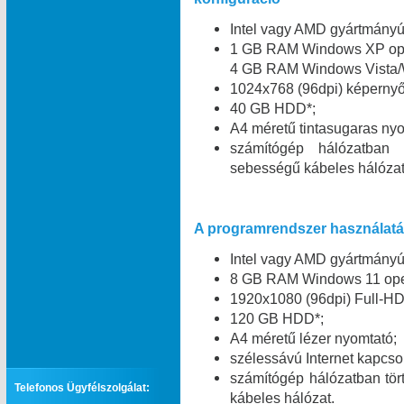
Intel vagy AMD gyártmány
1 GB RAM Windows XP oper
4 GB RAM Windows Vista/W
1024x768 (96dpi) képernyő 
40 GB HDD*;
A4 méretű tintasugaras nyo
számítógép hálózatban
sebességű kábeles hálózat
A programrendszer használatáh
Intel vagy AMD gyártmány
8 GB RAM Windows 11 oper
1920x1080 (96dpi) Full-HD
120 GB HDD*;
A4 méretű lézer nyomtató;
szélessávú Internet kapcsol
számítógép hálózatban tö
Telefonos Ügyfélszolgálat:
kábeles hálózat.