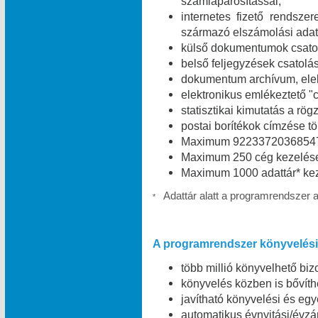
számlapárosítással;
internetes fizető rendszer
származó elszámolási adat
külső dokumentumok csatolá
belső feljegyzések csatolás
dokumentum archívum, elekt
elektronikus emlékeztető "c
statisztikai kimutatás a rög
postai borítékok címzése t
Maximum 9223372036854775
Maximum 250 cég kezelése
Maximum 1000 adattár* kez
Adattár alatt a programrendszer 
*
A programrendszer könyvelési 
több millió könyvelhető bizo
könyvelés közben is bővíth
javítható könyvelési és egy
automatikus évnyitási/évzá