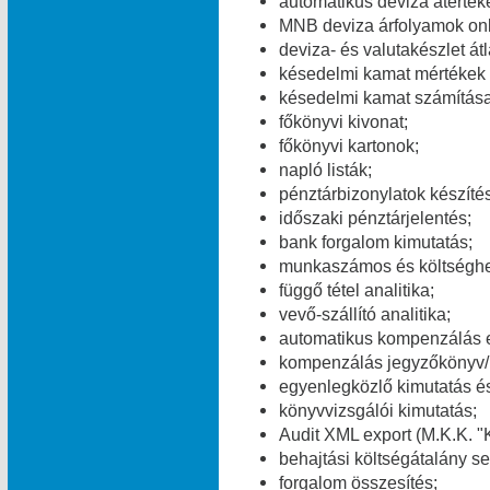
automatikus deviza átérték
MNB deviza árfolyamok onl
deviza- és valutakészlet át
késedelmi kamat mértékek v
késedelmi kamat számítása
főkönyvi kivonat;
főkönyvi kartonok;
napló listák;
pénztárbizonylatok készítés
időszaki pénztárjelentés;
bank forgalom kimutatás;
munkaszámos és költséghel
függő tétel analitika;
vevő-szállító analitika;
automatikus kompenzálás 
kompenzálás jegyzőkönyv/
egyenlegközlő kimutatás és
könyvvizsgálói kimutatás;
Audit XML export (M.K.K. "K
behajtási költségátalány se
forgalom összesítés;