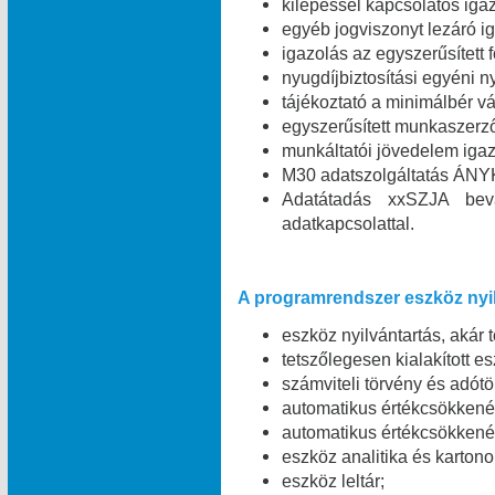
kilépéssel kapcsolatos igaz
egyéb jogviszonyt lezáró ig
igazolás az egyszerűsített 
nyugdíjbiztosítási egyéni n
tájékoztató a minimálbér vá
egyszerűsített munkaszerz
munkáltatói jövedelem igaz
M30 adatszolgáltatás ÁNYK
Adatátadás xxSZJA bev
adatkapcsolattal.
A programrendszer eszköz nyil
eszköz nyilvántartás, akár 
tetszőlegesen kialakított e
számviteli törvény és adótö
automatikus értékcsökkené
automatikus értékcsökkené
eszköz analitika és kartono
eszköz leltár;