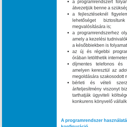
a programrendszert folyam
átvezetjük benne a szükség
a fejlesztéseknél figyel
lehetőséget biztosít
megvalósítására is;
a programrendszerhez olya
amely a kezelési tudnivalók
a későbbiekben is folyamat
az új és régebbi program
órában letölthetik internet
díjmentes telefonos és i
amelyen keresztül az ado
megoldására szakosodott m
bérleti és vételi szer
ár/teljesítmény viszonyt b
tarthatják ügyviteli költsé
konkurens könyvelő vállal
A programrendszer használatá
konfiguráció