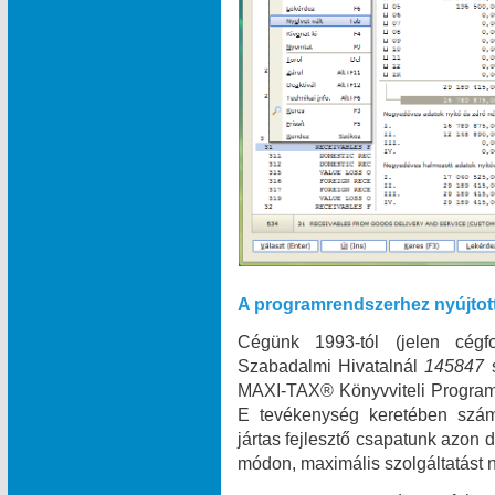
A programrendszerhez nyújtot
Cégünk 1993-tól (jelen cégf
Szabadalmi Hivatalnál
145847
MAXI‑TAX® Könyvviteli Programr
E tevékenység keretében szám
jártas fejlesztő csapatunk azon
módon, maximális szolgáltatást n