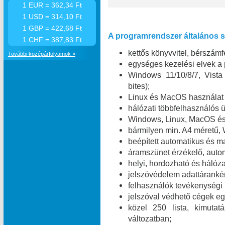
1 EUR = 362,34 Ft
1 USD = 314,10 Ft
1 GBP = 422,68 Ft
A programrendszer általános sz
1 CHF = 387,83 Ft
kettős könyvvitel, bérszámfe
További középárfolyamok »
egységes kezelési elvek a
Windows 11/10/8/7, Vist
bites);
Linux és MacOS használat 
hálózati többfelhasználó
Windows, Linux, MacOS és 
bármilyen min. A4 méretű,
beépített automatikus és m
áramszünet érzékelő, automa
helyi, hordozható és hálóza
jelszóvédelem adattáranké
felhasználók tevékenységi
jelszóval védhető cégek egy
közel 250 lista, kimuta
változatban;