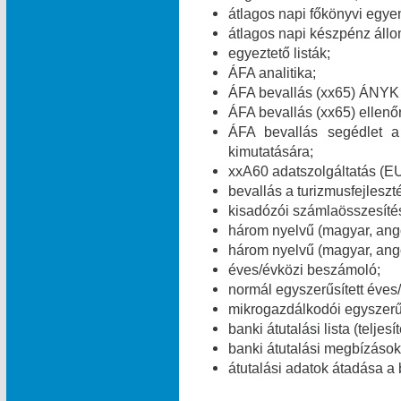
átlagos napi főkönyvi egye
átlagos napi készpénz áll
egyeztető listák;
ÁFA analitika;
ÁFA bevallás (xx65) ÁNYK 
ÁFA bevallás (xx65) ellenő
ÁFA bevallás segédlet a
kimutatására;
xxA60 adatszolgáltatás (E
bevallás a turizmusfejleszt
kisadózói számlaösszesítés
három nyelvű (magyar, ang
három nyelvű (magyar, ango
éves/évközi beszámoló;
normál egyszerűsített éves
mikrogazdálkodói egyszerű
banki átutalási lista (teljes
banki átutalási megbízások 
átutalási adatok átadása a 