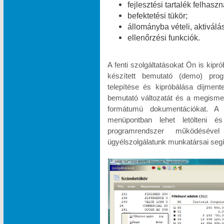
fejlesztési tartalék felhasz
befektetési tükör;
állományba vételi, aktiválá
ellenőrzési funkciók.
A fenti szolgáltatásokat Ön is kipr
készített bemutató (demo) pr
telepítése és kipróbálása díjme
bemutató változatát és a megismeré
formátumú dokumentációkat.
menüpontban lehet letölteni és
programrendszer működésével
ügyélszolgálatunk munkatársai segí