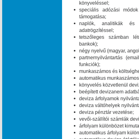
könyveléssel;
speciális adózási módok 
támogatása;
naplók, analitikák és
adatrögzítéssel;
tetszőleges számban lét
bankok);
négy nyelvű (magyar, angol
partnernyilvántartás (e
funkciók);
munkaszámos és költséghe
automatikus munkaszámos é
könyvelés közvetlenül dev
beépített devizanem adatbá
deviza árfolyamok nyilvánt
deviza váltóhelyek nyilvánt
deviza pénztár vezetése;
vevői-szállítói számlák dev
árfolyam különbözet kimuta
automatikus árfolyam külö