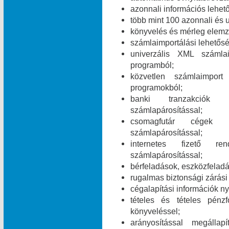
azonnali információs lehet
több mint 100 azonnali és 
könyvelés és mérleg elemz
számlaimportálási lehetős
univerzális XML számla
programból;
közvetlen számlaimpor
programokból;
banki tranzakciók i
számlapárosítással;
csomagfutár cégek ut
számlapárosítással;
internetes fizető ren
számlapárosítással;
bérfeladások, eszközfelad
rugalmas biztonsági zárási 
cégalapítási információk ny
tételes és tételes pén
könyveléssel;
arányosítással megálla