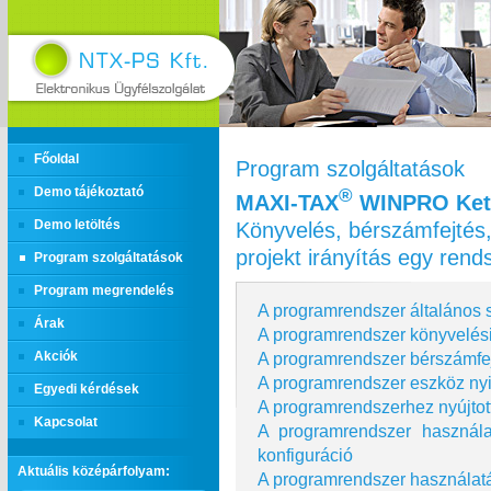
Főoldal
Program szolgáltatások
Demo tájékoztató
®
MAXI‑TAX
WINPRO Kett
Könyvelés, bérszámfejtés,
Demo letöltés
projekt irányítás egy ren
Program szolgáltatások
Program megrendelés
A programrendszer általános s
Árak
A programrendszer könyvelési
A programrendszer bérszámfej
Akciók
A programrendszer eszköz nyi
Egyedi kérdések
A programrendszerhez nyújtot
Kapcsolat
A programrendszer használ
konfiguráció
Aktuális középárfolyam:
A programrendszer használatá