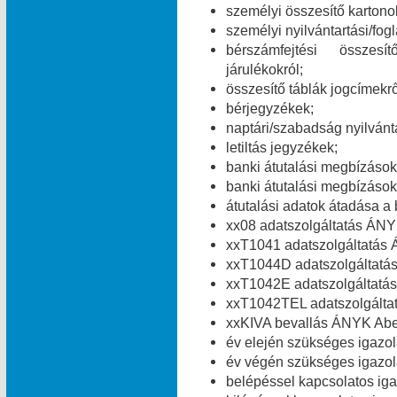
személyi összesítő kartono
személyi nyilvántartási/fog
bérszámfejtési összesít
járulékokról;
összesítő táblák jogcímekről
bérjegyzékek;
naptári/szabadság nyilvánt
letiltás jegyzékek;
banki átutalási megbízások 
banki átutalási megbízások 
átutalási adatok átadása a 
xx08 adatszolgáltatás ÁNY
xxT1041 adatszolgáltatás 
xxT1044D adatszolgáltatá
xxT1042E adatszolgáltatás
xxT1042TEL adatszolgálta
xxKIVA bevallás ÁNYK Abev
év elején szükséges igazolá
év végén szükséges igazolá
belépéssel kapcsolatos igaz