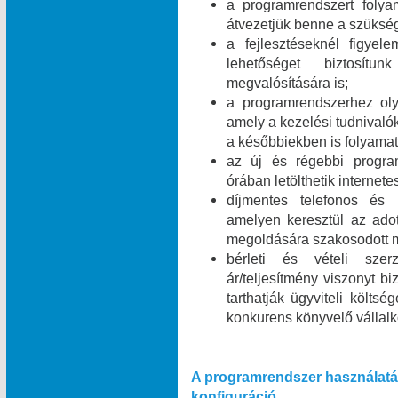
a programrendszert folyam
átvezetjük benne a szükség
a fejlesztéseknél figyel
lehetőséget biztosít
megvalósítására is;
a programrendszerhez olya
amely a kezelési tudnivalók
a későbbiekben is folyamat
az új és régebbi program
órában letölthetik internet
díjmentes telefonos és i
amelyen keresztül az ado
megoldására szakosodott m
bérleti és vételi szer
ár/teljesítmény viszonyt b
tarthatják ügyviteli költsé
konkurens könyvelő vállal
A programrendszer használatá
konfiguráció