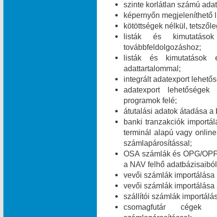
szinte korlátlan számú ada
képernyőn megjeleníthető l
kötöttségek nélkül, tetszől
listák és kimutatáso
továbbfeldolgozáshoz;
listák és kimutatások 
adattartalommal;
integrált adatexport lehe
adatexport lehetőségek
programok felé;
átutalási adatok átadása a 
banki tranzakciók import
terminál alapú vagy online
számlapárosítással;
OSA számlák és OPG/OPF 
a NAV felhő adatbázisaiból
vevői számlák importálása
vevői számlák importálása
szállítói számlák importál
csomagfutár cégek ut