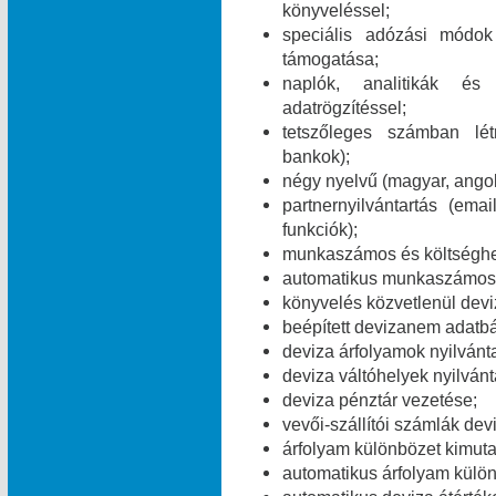
könyveléssel;
speciális adózási módok 
támogatása;
naplók, analitikák és
adatrögzítéssel;
tetszőleges számban lét
bankok);
négy nyelvű (magyar, angol
partnernyilvántartás (e
funkciók);
munkaszámos és költséghe
automatikus munkaszámos é
könyvelés közvetlenül dev
beépített devizanem adatbá
deviza árfolyamok nyilvánt
deviza váltóhelyek nyilvánt
deviza pénztár vezetése;
vevői-szállítói számlák dev
árfolyam különbözet kimuta
automatikus árfolyam külö