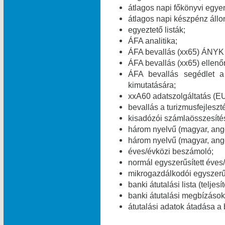
átlagos napi főkönyvi egye
átlagos napi készpénz áll
egyeztető listák;
ÁFA analitika;
ÁFA bevallás (xx65) ÁNYK 
ÁFA bevallás (xx65) ellenő
ÁFA bevallás segédlet a
kimutatására;
xxA60 adatszolgáltatás (E
bevallás a turizmusfejleszt
kisadózói számlaösszesítés
három nyelvű (magyar, ang
három nyelvű (magyar, ango
éves/évközi beszámoló;
normál egyszerűsített éves
mikrogazdálkodói egyszerű
banki átutalási lista (teljes
banki átutalási megbízások 
átutalási adatok átadása a 