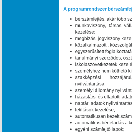
A programrendszer bérszámfej
bérszámfejtés, akár több 
munkaviszony, társas váll
kezelése;
megbízási jogviszony keze
közalkalmazotti, közszolgál
egyszerűsített foglalkoztat
tanulmányi szerződés, öszt
iskolaszövetkezetek kezelé
személyhez nem köthető kifi
szakképzési hozzájáru
nyilvántartása;
személyi állomány nyilvánt
házastársi és eltartotti ada
naptári adatok nyilvántartá
letiltások kezelése;
automatikusan kezelt számf
automatikus bérfeladás a 
egyéni számfejtő lapok;