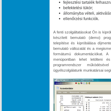
fejlesztési tartalék felhasz
befektetési tükör;
állományba vételi, aktiválá
ellenőrzési funkciók.
A fenti szolgáltatásokat Ön is kipr
készített bemutató (demo) pr
telepítése és kipróbálása díjme
bemutató változatát és a megismeré
formátumú dokumentációkat.
menüpontban lehet letölteni és
programrendszer működésével
ügyélszolgálatunk munkatársai segí