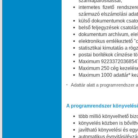
számlapárosítással;
internetes fizető rendszer
származó elszámolási adat
külső dokumentumok csatolá
belső feljegyzések csatolás
dokumentum archívum, elekt
elektronikus emlékeztető "c
statisztikai kimutatás a rög
postai borítékok címzése t
Maximum 9223372036854775
Maximum 250 cég kezelése
Maximum 1000 adattár* kez
Adattár alatt a programrendszer 
*
A programrendszer könyvelési 
több millió könyvelhető bizo
könyvelés közben is bővíth
javítható könyvelési és egy
automatikus évnyitási/évzá