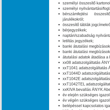
személyi összesítő kartono
személyi nyilvántartási/fog
bérszámfejtési összesít
járulékokról;
összesítő táblák jogcímekről
bérjegyzékek;
naptári/szabadság nyilvánt
letiltás jegyzékek;
banki átutalási megbízások 
banki átutalási megbízások 
átutalási adatok átadása a 
xx08 adatszolgáltatás ÁNY
xxT1041 adatszolgáltatás 
xxT1044D adatszolgáltatá
xxT1042E adatszolgáltatás
xxT1042TEL adatszolgálta
xxKIVA bevallás ÁNYK Abev
év elején szükséges igazolá
év végén szükséges igazolá
belépéssel kapcsolatos igaz