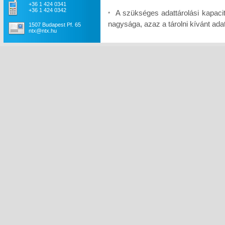
+36 1 424 0341
+36 1 424 0342
A szükséges adattárolási kapaci
*
nagysága, azaz a tárolni kívánt a
1507 Budapest Pf. 65
ntx@ntx.hu