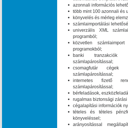
azonnali információs lehet
több mint 100 azonnali és 
könyvelés és mérleg elemz
számlaimportálási lehetős
univerzális XML számla
programból;
közvetlen számlaimpor
programokból;
banki tranzakciók i
számlapárosítással;
csomagfutár cégek ut
számlapárosítással;
internetes fizető ren
számlapárosítással;
bérfeladások, eszközfelad
rugalmas biztonsági zárási 
cégalapítási információk ny
tételes és tételes pén
könyveléssel;
arányosítással megálla