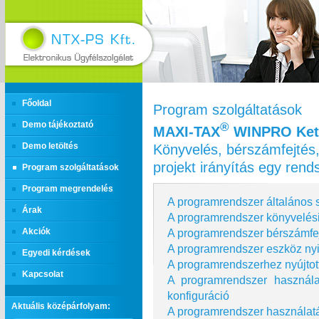
Főoldal
Program szolgáltatások
Demo tájékoztató
®
MAXI‑TAX
WINPRO Kett
Könyvelés, bérszámfejtés,
Demo letöltés
projekt irányítás egy ren
Program szolgáltatások
Program megrendelés
A programrendszer általános s
Árak
A programrendszer könyvelési
A programrendszer bérszámfej
Akciók
A programrendszer eszköz nyi
Egyedi kérdések
A programrendszerhez nyújtot
Kapcsolat
A programrendszer használ
konfiguráció
Aktuális középárfolyam:
A programrendszer használatá