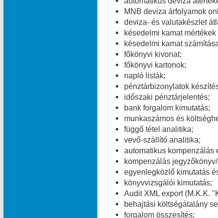
automatikus deviza átérték
MNB deviza árfolyamok onl
deviza- és valutakészlet át
késedelmi kamat mértékek v
késedelmi kamat számítása
főkönyvi kivonat;
főkönyvi kartonok;
napló listák;
pénztárbizonylatok készítés
időszaki pénztárjelentés;
bank forgalom kimutatás;
munkaszámos és költséghel
függő tétel analitika;
vevő-szállító analitika;
automatikus kompenzálás 
kompenzálás jegyzőkönyv/
egyenlegközlő kimutatás és
könyvvizsgálói kimutatás;
Audit XML export (M.K.K. "K
behajtási költségátalány se
forgalom összesítés;