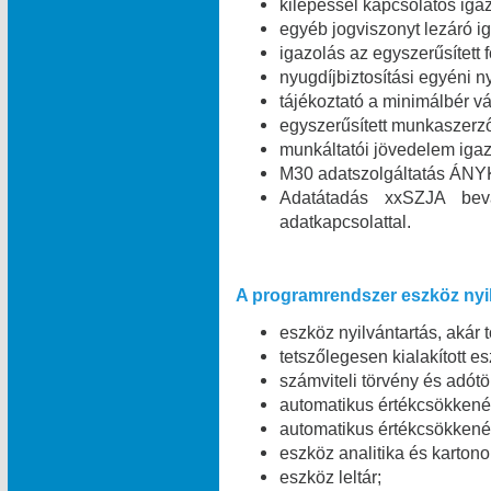
kilépéssel kapcsolatos igaz
egyéb jogviszonyt lezáró ig
igazolás az egyszerűsített 
nyugdíjbiztosítási egyéni n
tájékoztató a minimálbér vá
egyszerűsített munkaszerz
munkáltatói jövedelem igaz
M30 adatszolgáltatás ÁNYK
Adatátadás xxSZJA bev
adatkapcsolattal.
A programrendszer eszköz nyil
eszköz nyilvántartás, akár 
tetszőlegesen kialakított e
számviteli törvény és adótö
automatikus értékcsökkené
automatikus értékcsökkené
eszköz analitika és kartono
eszköz leltár;