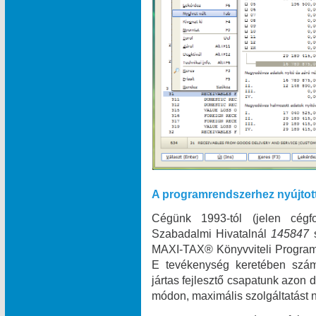
A programrendszerhez nyújtot
Cégünk 1993-tól (jelen cégf
Szabadalmi Hivatalnál
145847
MAXI‑TAX® Könyvviteli Programr
E tevékenység keretében szám
jártas fejlesztő csapatunk azon
módon, maximális szolgáltatást n