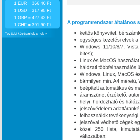
1 EUR = 366,40 Ft
1 USD = 317,95 Ft
1 GBP = 427,42 Ft
A programrendszer általános sz
1 CHF = 391,90 Ft
kettős könyvvitel, bérszámfe
További középárfolyamok »
egységes kezelési elvek a
Windows 11/10/8/7, Vist
bites);
Linux és MacOS használat 
hálózati többfelhasználó
Windows, Linux, MacOS és 
bármilyen min. A4 méretű,
beépített automatikus és m
áramszünet érzékelő, automa
helyi, hordozható és hálóza
jelszóvédelem adattáranké
felhasználók tevékenységi
jelszóval védhető cégek egy
közel 250 lista, kimuta
változatban;