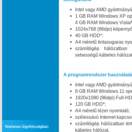
Intel vagy AMD gyártmány
1 GB RAM Windows XP oper
4 GB RAM Windows Vista/W
1024x768 (96dpi) képernyő 
40 GB HDD*;
A4 méretű tintasugaras nyo
számítógép hálózatban
sebességű kábeles hálózat
A programrendszer használatáh
Intel vagy AMD gyártmány
8 GB RAM Windows 11 oper
1920x1080 (96dpi) Full-HD
120 GB HDD*;
A4 méretű lézer nyomtató;
szélessávú Internet kapcsol
számítógép hálózatban tö
Telefonos Ügyfélszolgálat:
kábeles hálózat.