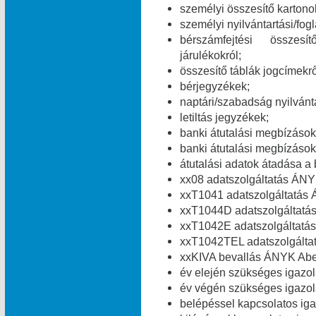
személyi összesítő kartono
személyi nyilvántartási/fog
bérszámfejtési összesít
járulékokról;
összesítő táblák jogcímekről
bérjegyzékek;
naptári/szabadság nyilvánt
letiltás jegyzékek;
banki átutalási megbízások 
banki átutalási megbízások 
átutalási adatok átadása a 
xx08 adatszolgáltatás ÁNY
xxT1041 adatszolgáltatás 
xxT1044D adatszolgáltatá
xxT1042E adatszolgáltatás
xxT1042TEL adatszolgálta
xxKIVA bevallás ÁNYK Abev
év elején szükséges igazolá
év végén szükséges igazolá
belépéssel kapcsolatos igaz