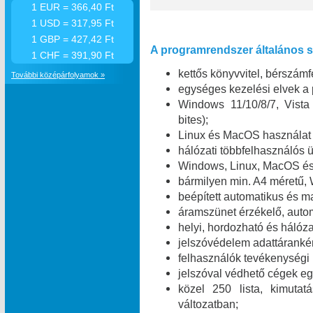
1 EUR = 366,40 Ft
1 USD = 317,95 Ft
1 GBP = 427,42 Ft
A programrendszer általános sz
1 CHF = 391,90 Ft
kettős könyvvitel, bérszámfe
További középárfolyamok »
egységes kezelési elvek a
Windows 11/10/8/7, Vist
bites);
Linux és MacOS használat 
hálózati többfelhasználó
Windows, Linux, MacOS és 
bármilyen min. A4 méretű,
beépített automatikus és m
áramszünet érzékelő, automa
helyi, hordozható és hálóza
jelszóvédelem adattáranké
felhasználók tevékenységi
jelszóval védhető cégek egy
közel 250 lista, kimuta
változatban;