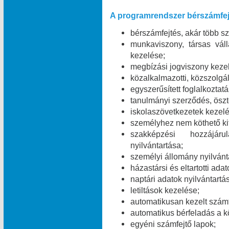
A programrendszer bérszámfej
bérszámfejtés, akár több 
munkaviszony, társas váll
kezelése;
megbízási jogviszony keze
közalkalmazotti, közszolgál
egyszerűsített foglalkoztat
tanulmányi szerződés, öszt
iskolaszövetkezetek kezelé
személyhez nem köthető kifi
szakképzési hozzájáru
nyilvántartása;
személyi állomány nyilvánt
házastársi és eltartotti ada
naptári adatok nyilvántartá
letiltások kezelése;
automatikusan kezelt számf
automatikus bérfeladás a 
egyéni számfejtő lapok;