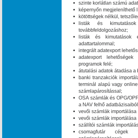
szinte korlátlan számú ada
képernyőn megjeleníthető l
kötöttségek nélkül, tetszől
listák és kimutatáso
továbbfeldolgozáshoz;
listák és kimutatások 
adattartalommal;
integrált adatexport lehe
adatexport lehetőségek
programok felé;
átutalási adatok átadása a 
banki tranzakciók import
terminál alapú vagy online
számlapárosítással;
OSA számlák és OPG/OPF 
a NAV felhő adatbázisaiból
vevői számlák importálása
vevői számlák importálása
szállítói számlák importál
csomagfutár cégek ut