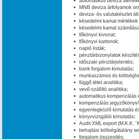
automatikus deviza átérték
MNB deviza árfolyamok onl
deviza- és valutakészlet át
késedelmi kamat mértékek v
késedelmi kamat számítása
főkönyvi kivonat;
főkönyvi kartonok;
napló listák;
pénztárbizonylatok készítés
időszaki pénztárjelentés;
bank forgalom kimutatás;
munkaszámos és költséghel
függő tétel analitika;
vevő-szállító analitika;
automatikus kompenzálás 
kompenzálás jegyzőkönyv/
egyenlegközlő kimutatás és
könyvvizsgálói kimutatás;
Audit XML export (M.K.K. "K
behajtási költségátalány se
forgalom összesítés;