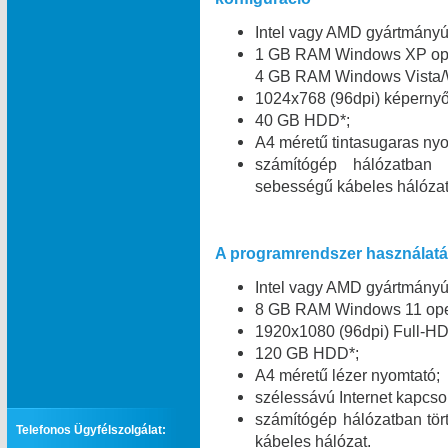
Intel vagy AMD gyártmány
1 GB RAM Windows XP oper
4 GB RAM Windows Vista/W
1024x768 (96dpi) képernyő 
40 GB HDD*;
A4 méretű tintasugaras nyo
számítógép hálózatban
sebességű kábeles hálózat
A programrendszer használatáh
Intel vagy AMD gyártmány
8 GB RAM Windows 11 oper
1920x1080 (96dpi) Full-HD
120 GB HDD*;
A4 méretű lézer nyomtató;
szélessávú Internet kapcsol
számítógép hálózatban tö
Telefonos Ügyfélszolgálat:
kábeles hálózat.