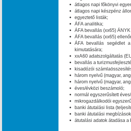
átlagos napi főkönyvi egye
átlagos napi készpénz áll
egyeztető listák;
ÁFA analitika;
ÁFA bevallás (xx65) ÁNYK 
ÁFA bevallás (xx65) ellenő
ÁFA bevallás segédlet a
kimutatására;
xxA60 adatszolgáltatás (E
bevallás a turizmusfejleszt
kisadózói számlaösszesítés
három nyelvű (magyar, ang
három nyelvű (magyar, ango
éves/évközi beszámoló;
normál egyszerűsített éves
mikrogazdálkodói egyszerű
banki átutalási lista (teljes
banki átutalási megbízások 
átutalási adatok átadása a 