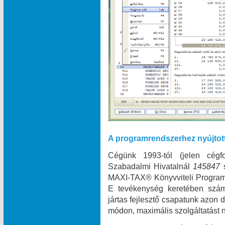
A programrendszerhez nyújtot
Cégünk 1993-tól (jelen cégf
Szabadalmi Hivatalnál
145847
MAXI‑TAX® Könyvviteli Programr
E tevékenység keretében szám
jártas fejlesztő csapatunk azon
módon, maximális szolgáltatást n