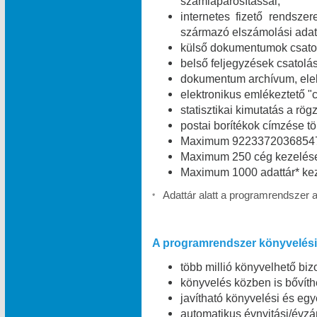
számlapárosítással;
internetes fizető rendszer
származó elszámolási adat
külső dokumentumok csatolá
belső feljegyzések csatolás
dokumentum archívum, elekt
elektronikus emlékeztető "c
statisztikai kimutatás a rög
postai borítékok címzése t
Maximum 9223372036854775
Maximum 250 cég kezelése
Maximum 1000 adattár* kez
Adattár alatt a programrendszer 
*
A programrendszer könyvelési 
több millió könyvelhető bizo
könyvelés közben is bővíth
javítható könyvelési és egy
automatikus évnyitási/évzá