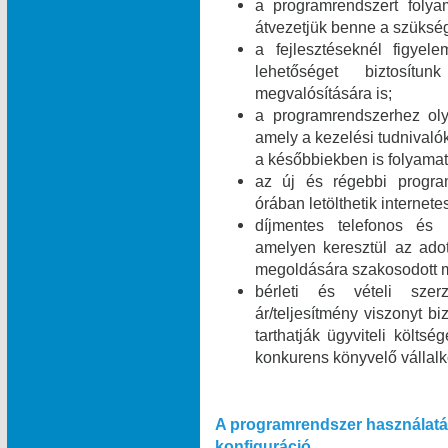
a programrendszert folyam
átvezetjük benne a szükség
a fejlesztéseknél figyel
lehetőséget biztosít
megvalósítására is;
a programrendszerhez olya
amely a kezelési tudnivalók
a későbbiekben is folyamat
az új és régebbi program
órában letölthetik internet
díjmentes telefonos és i
amelyen keresztül az ado
megoldására szakosodott m
bérleti és vételi szer
ár/teljesítmény viszonyt b
tarthatják ügyviteli költsé
konkurens könyvelő vállal
A programrendszer használatá
konfiguráció