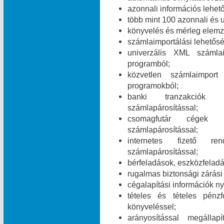
azonnali információs lehet
több mint 100 azonnali és 
könyvelés és mérleg elemz
számlaimportálási lehetős
univerzális XML számla
programból;
közvetlen számlaimpor
programokból;
banki tranzakciók i
számlapárosítással;
csomagfutár cégek ut
számlapárosítással;
internetes fizető ren
számlapárosítással;
bérfeladások, eszközfelad
rugalmas biztonsági zárási 
cégalapítási információk ny
tételes és tételes pén
könyveléssel;
arányosítással megálla