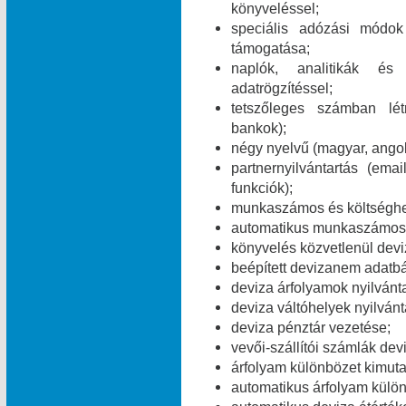
könyveléssel;
speciális adózási módok 
támogatása;
naplók, analitikák és
adatrögzítéssel;
tetszőleges számban lét
bankok);
négy nyelvű (magyar, angol
partnernyilvántartás (e
funkciók);
munkaszámos és költséghe
automatikus munkaszámos é
könyvelés közvetlenül dev
beépített devizanem adatbá
deviza árfolyamok nyilvánt
deviza váltóhelyek nyilvánt
deviza pénztár vezetése;
vevői-szállítói számlák dev
árfolyam különbözet kimuta
automatikus árfolyam külö