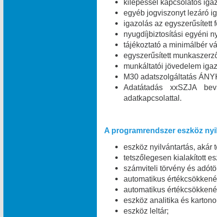
kilépéssel kapcsolatos igaz
egyéb jogviszonyt lezáró ig
igazolás az egyszerűsített 
nyugdíjbiztosítási egyéni n
tájékoztató a minimálbér vá
egyszerűsített munkaszerz
munkáltatói jövedelem igaz
M30 adatszolgáltatás ÁNYK
Adatátadás xxSZJA bev
adatkapcsolattal.
A programrendszer eszköz nyil
eszköz nyilvántartás, akár 
tetszőlegesen kialakított e
számviteli törvény és adótö
automatikus értékcsökkené
automatikus értékcsökkené
eszköz analitika és kartono
eszköz leltár;