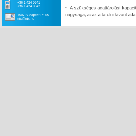
+36 1 424 0341
+36 1 424 0342
A szükséges adattárolási kapaci
*
nagysága, azaz a tárolni kívánt a
1507 Budapest Pf. 65
ntx@ntx.hu