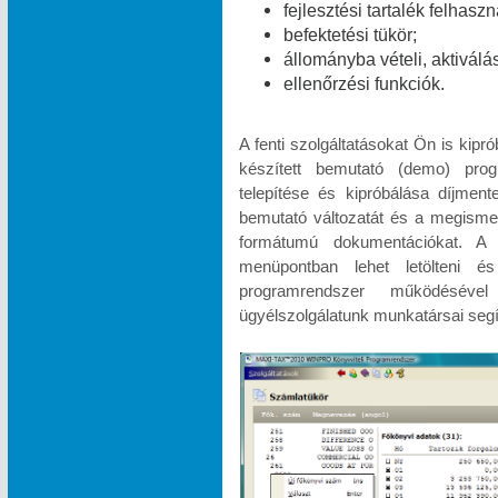
fejlesztési tartalék felhasz
befektetési tükör;
állományba vételi, aktiválá
ellenőrzési funkciók.
A fenti szolgáltatásokat Ön is kipr
készített bemutató (demo) pr
telepítése és kipróbálása díjme
bemutató változatát és a megismeré
formátumú dokumentációkat.
menüpontban lehet letölteni és
programrendszer működésével
ügyélszolgálatunk munkatársai segí