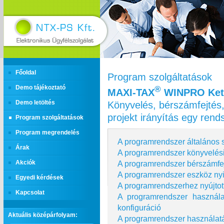
Főoldal
Program szolgáltatások
Demo tájékoztató
®
MAXI‑TAX
WINPRO Kett
Könyvelés, bérszámfejtés,
Demo letöltés
projekt irányítás egy ren
Program szolgáltatások
Program megrendelés
A programrendszer általános s
Árak
A programrendszer könyvelési
A programrendszer bérszámfej
Akciók
A programrendszer eszköz nyi
Egyedi kérdések
A programrendszerhez nyújtot
Kapcsolat
A programrendszer használ
konfiguráció
Aktuális középárfolyam:
A programrendszer használatá