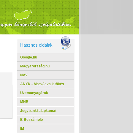
Hasznos oldalak
Google.hu
Magyarország.hu
NAV
ÁNYK - AbevJava letöltés
Üzemanyagárak
MNB
Jegybanki alapkamat
E-Beszámoló
IM