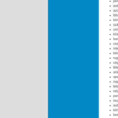
jav
aut
azo
töb
kön
szá
uni
köz
ban
cso
int
bér
rug
cég
tét
ará
spe
nap
tet
nég
par
mun
aut
kön
beé