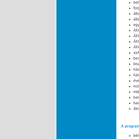
beh
for
átl
átl
egy
ÁFA
ÁFA
ÁFA
ÁFA
xxA
bev
kis
hár
hár
éve
nor
mik
ban
ban
átu
A program
bér