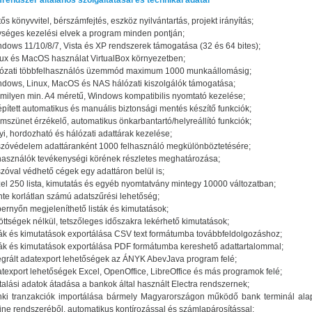
endszer általános szolgáltatásai és technikai adatai
tős könyvvitel, bérszámfejtés, eszköz nyilvántartás, projekt irányítás;
séges kezelési elvek a program minden pontján;
dows 11/10/8/7, Vista és XP rendszerek támogatása (32 és 64 bites);
ux és MacOS használat VirtualBox környezetben;
lózati többfelhasználós üzemmód maximum 1000 munkaállomásig;
dows, Linux, MacOS és NAS hálózati kiszolgálók támogatása;
milyen min. A4 méretű, Windows kompatibilis nyomtató kezelése;
pített automatikus és manuális biztonsági mentés készítő funkciók;
mszünet érzékelő, automatikus önkarbantartó/helyreállító funkciók;
yi, hordozható és hálózati adattárak kezelése;
szóvédelem adattáranként 1000 felhasználó megkülönböztetésére;
használók tevékenységi körének részletes meghatározása;
szóval védhető cégek egy adattáron belül is;
el 250 lista, kimutatás és egyéb nyomtatvány mintegy 10000 változatban;
nte korlátlan számú adatszűrési lehetőség;
ernyőn megjeleníthető listák és kimutatások;
öttségek nélkül, tetszőleges időszakra lekérhető kimutatások;
ták és kimutatások exportálása CSV text formátumba továbbfeldolgozáshoz;
ták és kimutatások exportálása PDF formátumba kereshető adattartalommal;
egrált adatexport lehetőségek az ÁNYK AbevJava program felé;
texport lehetőségek Excel, OpenOffice, LibreOffice és más programok felé;
talási adatok átadása a bankok által használt Electra rendszernek;
nki tranzakciók importálása bármely Magyarországon működő bank terminál ala
ine rendszeréből, automatikus kontírozással és számlapárosítással;