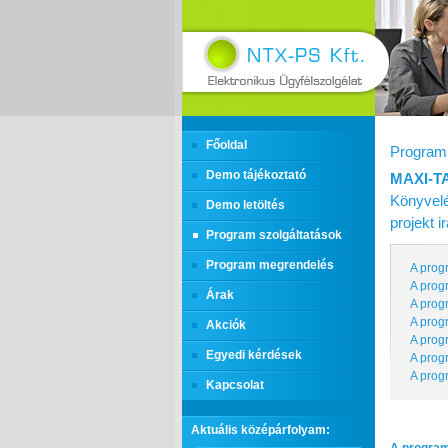
Főoldal
Program 
Demo tájékoztató
MAXI‑T
Könyvelé
Demo letöltés
projekt 
Program szolgáltatások
Program megrendelés
A prog
A prog
Árak
A prog
A prog
Akciók
A prog
Egyedi kérdések
A prog
A prog
Kapcsolat
Aktuális középárfolyam: