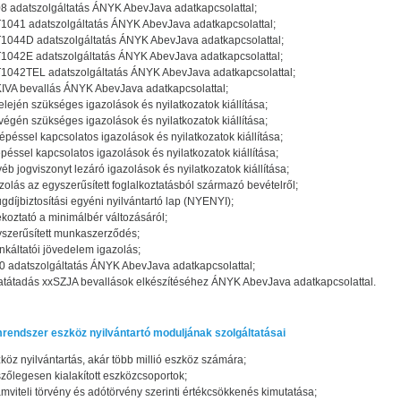
8 adatszolgáltatás ÁNYK AbevJava adatkapcsolattal;
1041 adatszolgáltatás ÁNYK AbevJava adatkapcsolattal;
1044D adatszolgáltatás ÁNYK AbevJava adatkapcsolattal;
1042E adatszolgáltatás ÁNYK AbevJava adatkapcsolattal;
1042TEL adatszolgáltatás ÁNYK AbevJava adatkapcsolattal;
IVA bevallás ÁNYK AbevJava adatkapcsolattal;
elején szükséges igazolások és nyilatkozatok kiállítása;
végén szükséges igazolások és nyilatkozatok kiállítása;
épéssel kapcsolatos igazolások és nyilatkozatok kiállítása;
épéssel kapcsolatos igazolások és nyilatkozatok kiállítása;
éb jogviszonyt lezáró igazolások és nyilatkozatok kiállítása;
zolás az egyszerűsített foglalkoztatásból származó bevételről;
gdíjbiztosítási egyéni nyilvántartó lap (NYENYI);
ékoztató a minimálbér változásáról;
szerűsített munkaszerződés;
káltatói jövedelem igazolás;
 adatszolgáltatás ÁNYK AbevJava adatkapcsolattal;
tátadás xxSZJA bevallások elkészítéséhez ÁNYK AbevJava adatkapcsolattal.
rendszer eszköz nyilvántartó moduljának szolgáltatásai
köz nyilvántartás, akár több millió eszköz számára;
szőlegesen kialakított eszközcsoportok;
mviteli törvény és adótörvény szerinti értékcsökkenés kimutatása;