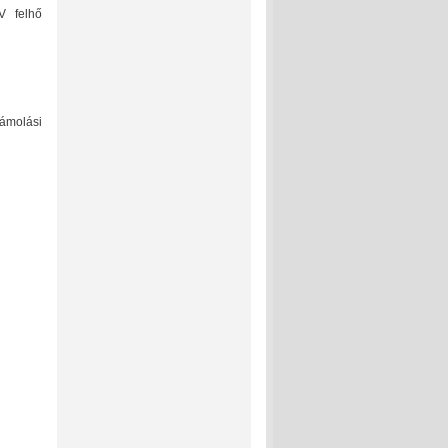
V felhő
zámolási