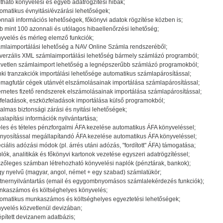
ítható könyvelési és egyéb adatrögzítési hibák;
omatikus évnyitási/évzárási lehetőségek;
nnali információs lehetőségek, főkönyvi adatok rögzítése közben is;
b mint 100 azonnali és utólagos hibaellenőrzési lehetőség;
yvelés és mérleg elemző funkciók;
mlaimportálási lehetőség a NAV Online Számla rendszeréből;
verzális XML számlaimportálási lehetőség bármely számlázó programból;
vetlen számlaimport lehetőség a legnépszerűbb számlázó programokból;
ki tranzakciók importálási lehetősége automatikus számlapárosítással;
magfutár cégek utánvét elszámolásainak importálása számlapárosítással;
ernetes fizető rendszerek elszámolásainak importálása számlapárosítással;
feladások, eszközfeladások importálása külső programokból;
almas biztonsági zárási és nyitási lehetőségek;
alapítási információk nyilvántartása;
eles és tételes pénzforgalmi ÁFA kezelése automatikus ÁFA könyveléssel;
nyosítással megállapítandó ÁFA kezelése automatikus ÁFA könyveléssel;
ciális adózási módok (pl. árrés utáni adózás, "fordított" ÁFA) támogatása;
lók, analitikák és főkönyvi kartonok vezetése egyszeri adatrögzítéssel;
szőleges számban létrehozható könyvelési naplók (pénztárak, bankok);
y nyelvű (magyar, angol, német + egy szabad) számlatükör;
tnernyilvántartás (email és egygombnyomásos számlalekérdezés funkciók);
kaszámos és költséghelyes könyvelés;
omatikus munkaszámos és költséghelyes egyeztetési lehetőségek;
yvelés közvetlenül devizában;
pített devizanem adatbázis;