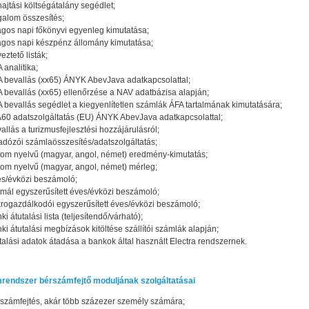
ajtási költségátalány segédlet;
galom összesítés;
agos napi főkönyvi egyenleg kimutatása;
agos napi készpénz állomány kimutatása;
eztető listák;
 analitika;
 bevallás (xx65) ÁNYK AbevJava adatkapcsolattal;
 bevallás (xx65) ellenőrzése a NAV adatbázisa alapján;
 bevallás segédlet a kiegyenlítetlen számlák ÁFA tartalmának kimutatására;
60 adatszolgáltatás (EU) ÁNYK AbevJava adatkapcsolattal;
allás a turizmusfejlesztési hozzájárulásról;
adózói számlaösszesítés/adatszolgáltatás;
om nyelvű (magyar, angol, német) eredmény-kimutatás;
om nyelvű (magyar, angol, német) mérleg;
s/évközi beszámoló;
mál egyszerűsített éves/évközi beszámoló;
rogazdálkodói egyszerűsített éves/évközi beszámoló;
ki átutalási lista (teljesítendő/várható);
ki átutalási megbízások kitöltése szállítói számlák alapján;
talási adatok átadása a bankok által használt Electra rendszernek.
rendszer bérszámfejtő moduljának szolgáltatásai
számfejtés, akár több százezer személy számára;