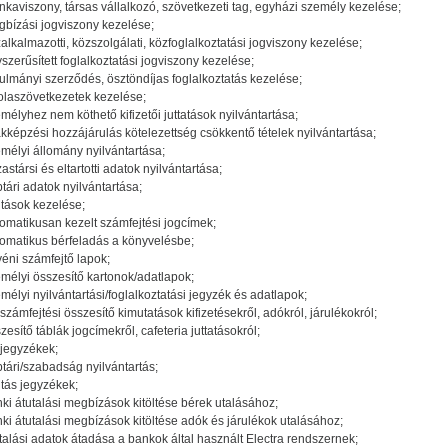
kaviszony, társas vállalkozó, szövetkezeti tag, egyházi személy kezelése;
bízási jogviszony kezelése;
alkalmazotti, közszolgálati, közfoglalkoztatási jogviszony kezelése;
szerűsített foglalkoztatási jogviszony kezelése;
ulmányi szerződés, ösztöndíjas foglalkoztatás kezelése;
olaszövetkezetek kezelése;
mélyhez nem köthető kifizetői juttatások nyilvántartása;
kképzési hozzájárulás kötelezettség csökkentő tételek nyilvántartása;
mélyi állomány nyilvántartása;
astársi és eltartotti adatok nyilvántartása;
tári adatok nyilvántartása;
iltások kezelése;
omatikusan kezelt számfejtési jogcímek;
omatikus bérfeladás a könyvelésbe;
éni számfejtő lapok;
mélyi összesítő kartonok/adatlapok;
mélyi nyilvántartási/foglalkoztatási jegyzék és adatlapok;
számfejtési összesítő kimutatások kifizetésekről, adókról, járulékokról;
zesítő táblák jogcímekről, cafeteria juttatásokról;
jegyzékek;
tári/szabadság nyilvántartás;
iltás jegyzékek;
ki átutalási megbízások kitöltése bérek utalásához;
ki átutalási megbízások kitöltése adók és járulékok utalásához;
talási adatok átadása a bankok által használt Electra rendszernek;