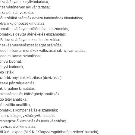
iza árfolyamok nyilvántartása;
iza váltóhelyek nyilvántartása;
iza pénztár vezetése;
ői-szállítói számlák deviza tartalmának kimutatása;
olyam különbözet kimutatás;
omatikus árfolyam különbözet elszámolás;
omatikus deviza átértékelés elszámolás;
 deviza árfolyamok online kezelése;
iza- és valutakészlet átlagár számítás;
edelmi kamat mértékek változásainak nyilvántartása;
edelmi kamat számítása;
önyvi kivonat;
önyvi kartonok;
ló listák;
ztárbizonylatok készítése (devizás is);
szaki pénztárjelentés;
k forgalom kimutatás;
kaszámos és költséghely analitikák;
gő tétel analitika;
ő-szállító analitika;
omatikus kompenzálás elszámolás;
penzálás jegyzőkönyv/kimutatás;
enlegközlő kimutatás és levél készítése;
yvvizsgálói kimutatás;
it XML export (M.K.K. "Könyvvizsgálóbarát szoftver" funkció);