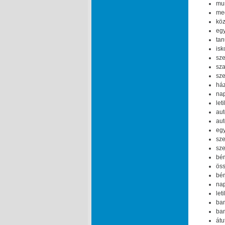
mun
meg
köz
egy
tan
isk
sze
sza
sze
ház
nap
let
aut
aut
egy
sze
sze
bér
öss
bér
nap
let
ban
ban
átu