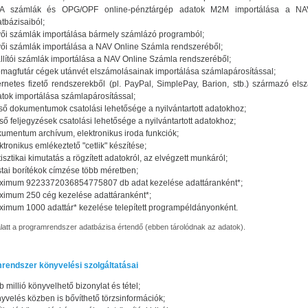
A számlák és OPG/OPF online-pénztárgép adatok M2M importálása a NA
tbázisaiból;
ői számlák importálása bármely számlázó programból;
ői számlák importálása a NAV Online Számla rendszeréből;
llítói számlák importálása a NAV Online Számla rendszeréből;
magfutár cégek utánvét elszámolásainak importálása számlapárosítással;
ernetes fizető rendszerekből (pl. PayPal, SimplePay, Barion, stb.) származó els
tok importálása számlapárosítással;
ső dokumentumok csatolási lehetősége a nyilvántartott adatokhoz;
ső feljegyzések csatolási lehetősége a nyilvántartott adatokhoz;
umentum archívum, elektronikus iroda funkciók;
ktronikus emlékeztető "cetlik" készítése;
tisztikai kimutatás a rögzített adatokról, az elvégzett munkáról;
tai borítékok címzése több méretben;
ximum 9223372036854775807 db adat kezelése adattáranként*;
imum 250 cég kezelése adattáranként*;
imum 1000 adattár* kezelése telepített programpéldányonként.
alatt a programrendszer adatbázisa értendő (ebben tárolódnak az adatok).
rendszer könyvelési szolgáltatásai
b millió könyvelhető bizonylat és tétel;
yvelés közben is bővíthető törzsinformációk;