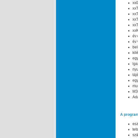
xx0
xxT
xxT
xxT
xxT
xxK
év 
év 
bel
kil
egy
iga
nyu
táj
egy
mun
M30
Ada
A program
esz
tet
szá