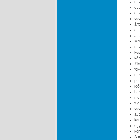
dev
dev
dev
vev
árf
aut
aut
MNB
dev
kés
kés
fők
fők
nap
pén
idő
ban
mun
füg
vev
aut
kom
egy
kön
Aud