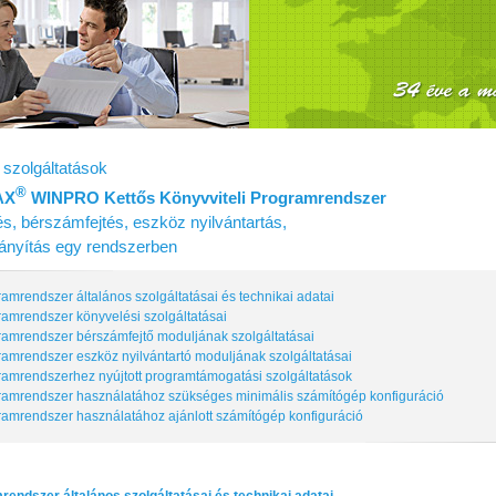
szolgáltatások
®
AX
WINPRO Kettős Könyvviteli Programrendszer
s, bérszámfejtés, eszköz nyilvántartás,
irányítás egy rendszerben
ramrendszer általános szolgáltatásai és technikai adatai
ramrendszer könyvelési szolgáltatásai
ramrendszer bérszámfejtő moduljának szolgáltatásai
ramrendszer eszköz nyilvántartó moduljának szolgáltatásai
ramrendszerhez nyújtott programtámogatási szolgáltatások
ramrendszer használatához szükséges minimális számítógép konfiguráció
ramrendszer használatához ajánlott számítógép konfiguráció