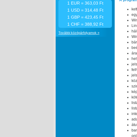
A programr
1 EUR = 363,03 Ft
ket
1 USD = 314,48 Ft
egy
1 GBP = 423,45 Ft
Win
1 CHF = 388,92 Ft
Lin
há
További középárfolyamok »
Win
bár
beé
ára
hel
jel
fel
jel
köz
szi
kép
köt
lis
lis
int
ada
átu
ba
onl