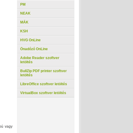
PM
NEAK
MÁK
KSH
HVG OnLine
Önadózó OnLine
Adobe Reader szoftver
letöltés
BullZip PDF printer szoftver
letöltés
LibreOffice szoftver letöltés
VirtualBox szoftver letöltés
pú vagy