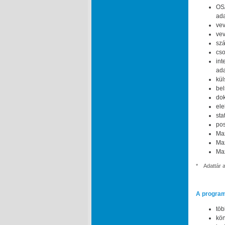
OS
ada
vev
vev
szá
cso
int
ada
kül
bel
dok
ele
sta
pos
Ma
Max
Max
*
Adattár 
A program
töb
kön