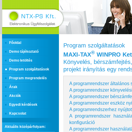
Főoldal
Program szolgáltatások
Demo tájékoztató
®
MAXI‑TAX
WINPRO Kett
Könyvelés, bérszámfejtés,
Demo letöltés
projekt irányítás egy ren
Program szolgáltatások
Program megrendelés
A programrendszer általános s
Árak
A programrendszer könyvelési
A programrendszer bérszámfej
Akciók
A programrendszer eszköz nyi
Egyedi kérdések
A programrendszerhez nyújtot
Kapcsolat
A programrendszer használ
konfiguráció
Aktuális középárfolyam:
A programrendszer használatá