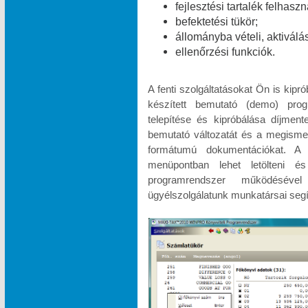
fejlesztési tartalék felhasz
befektetési tükör;
állományba vételi, aktiválá
ellenőrzési funkciók.
A fenti szolgáltatásokat Ön is kipr
készített bemutató (demo) pr
telepítése és kipróbálása díjme
bemutató változatát és a megismeré
formátumú dokumentációkat.
menüpontban lehet letölteni és
programrendszer működésével
ügyélszolgálatunk munkatársai segí