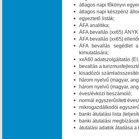
átlagos napi főkönyvi egye
átlagos napi készpénz áll
egyeztető listák;
ÁFA analitika;
ÁFA bevallás (xx65) ÁNYK 
ÁFA bevallás (xx65) ellenő
ÁFA bevallás segédlet a
kimutatására;
xxA60 adatszolgáltatás (E
bevallás a turizmusfejleszt
kisadózói számlaösszesítés
három nyelvű (magyar, ang
három nyelvű (magyar, ango
éves/évközi beszámoló;
normál egyszerűsített éves
mikrogazdálkodói egyszerű
banki átutalási lista (teljes
banki átutalási megbízások 
átutalási adatok átadása a 