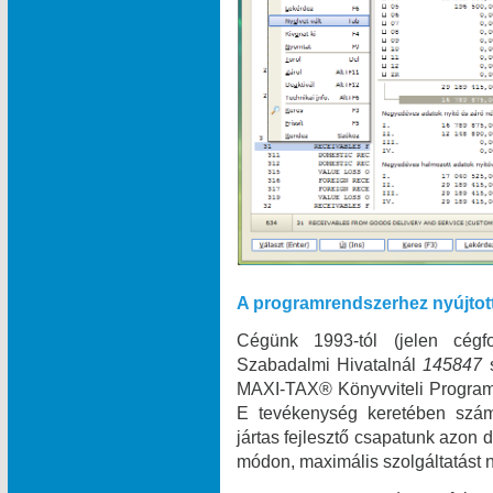
A programrendszerhez nyújtot
Cégünk 1993-tól (jelen cégf
Szabadalmi Hivatalnál
145847
MAXI‑TAX® Könyvviteli Programr
E tevékenység keretében szám
jártas fejlesztő csapatunk azon
módon, maximális szolgáltatást n