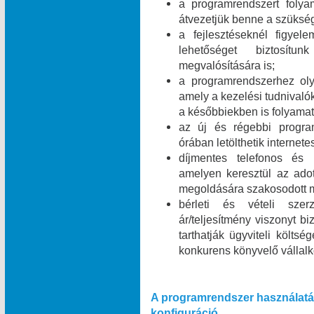
a programrendszert folyam
átvezetjük benne a szükség
a fejlesztéseknél figyel
lehetőséget biztosít
megvalósítására is;
a programrendszerhez olya
amely a kezelési tudnivalók
a későbbiekben is folyamat
az új és régebbi program
órában letölthetik internet
díjmentes telefonos és i
amelyen keresztül az ado
megoldására szakosodott m
bérleti és vételi szer
ár/teljesítmény viszonyt b
tarthatják ügyviteli költsé
konkurens könyvelő vállal
A programrendszer használatá
konfiguráció