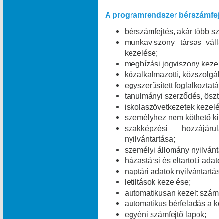
A programrendszer bérszámfej
bérszámfejtés, akár több 
munkaviszony, társas váll
kezelése;
megbízási jogviszony keze
közalkalmazotti, közszolgál
egyszerűsített foglalkoztat
tanulmányi szerződés, öszt
iskolaszövetkezetek kezelé
személyhez nem köthető kifi
szakképzési hozzájáru
nyilvántartása;
személyi állomány nyilvánt
házastársi és eltartotti ada
naptári adatok nyilvántartá
letiltások kezelése;
automatikusan kezelt számf
automatikus bérfeladás a 
egyéni számfejtő lapok;