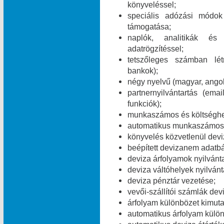
könyveléssel;
speciális adózási módok 
támogatása;
naplók, analitikák és
adatrögzítéssel;
tetszőleges számban lét
bankok);
négy nyelvű (magyar, angol
partnernyilvántartás (e
funkciók);
munkaszámos és költséghe
automatikus munkaszámos é
könyvelés közvetlenül dev
beépített devizanem adatbá
deviza árfolyamok nyilvánt
deviza váltóhelyek nyilvánt
deviza pénztár vezetése;
vevői-szállítói számlák dev
árfolyam különbözet kimuta
automatikus árfolyam külö