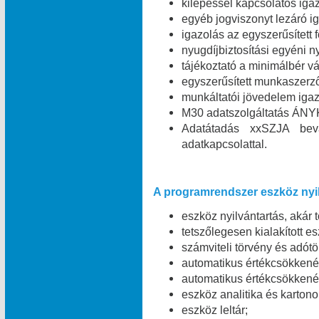
kilépéssel kapcsolatos igaz
egyéb jogviszonyt lezáró ig
igazolás az egyszerűsített 
nyugdíjbiztosítási egyéni n
tájékoztató a minimálbér vá
egyszerűsített munkaszerz
munkáltatói jövedelem igaz
M30 adatszolgáltatás ÁNYK
Adatátadás xxSZJA bev
adatkapcsolattal.
A programrendszer eszköz nyil
eszköz nyilvántartás, akár 
tetszőlegesen kialakított e
számviteli törvény és adótö
automatikus értékcsökkené
automatikus értékcsökkené
eszköz analitika és kartono
eszköz leltár;