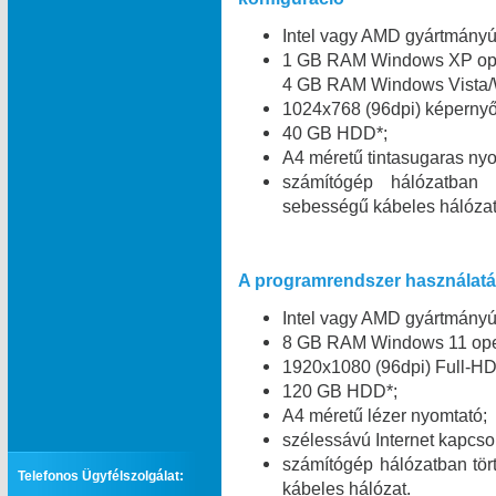
Intel vagy AMD gyártmány
1 GB RAM Windows XP oper
4 GB RAM Windows Vista/W
1024x768 (96dpi) képernyő 
40 GB HDD*;
A4 méretű tintasugaras nyo
számítógép hálózatban
sebességű kábeles hálózat
A programrendszer használatáh
Intel vagy AMD gyártmány
8 GB RAM Windows 11 oper
1920x1080 (96dpi) Full-HD
120 GB HDD*;
A4 méretű lézer nyomtató;
szélessávú Internet kapcsol
számítógép hálózatban tö
Telefonos Ügyfélszolgálat:
kábeles hálózat.