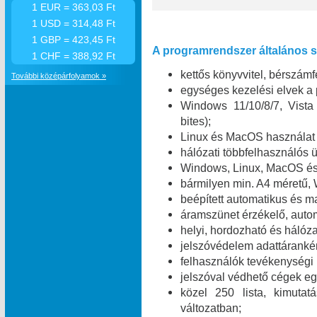
1 EUR = 363,03 Ft
1 USD = 314,48 Ft
1 GBP = 423,45 Ft
A programrendszer általános sz
1 CHF = 388,92 Ft
kettős könyvvitel, bérszámfe
További középárfolyamok »
egységes kezelési elvek a
Windows 11/10/8/7, Vist
bites);
Linux és MacOS használat 
hálózati többfelhasználó
Windows, Linux, MacOS és 
bármilyen min. A4 méretű,
beépített automatikus és m
áramszünet érzékelő, automa
helyi, hordozható és hálóza
jelszóvédelem adattáranké
felhasználók tevékenységi
jelszóval védhető cégek egy
közel 250 lista, kimuta
változatban;