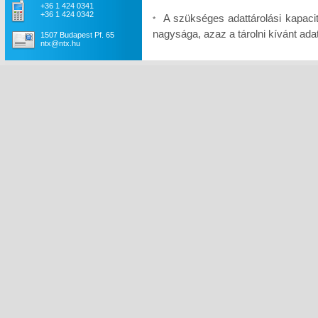
+36 1 424 0341
+36 1 424 0342
A szükséges adattárolási kapaci
*
nagysága, azaz a tárolni kívánt a
1507 Budapest Pf. 65
ntx@ntx.hu