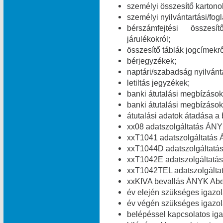
személyi összesítő kartono
személyi nyilvántartási/fog
bérszámfejtési összesít
járulékokról;
összesítő táblák jogcímekről
bérjegyzékek;
naptári/szabadság nyilvánt
letiltás jegyzékek;
banki átutalási megbízások 
banki átutalási megbízások 
átutalási adatok átadása a 
xx08 adatszolgáltatás ÁNY
xxT1041 adatszolgáltatás 
xxT1044D adatszolgáltatá
xxT1042E adatszolgáltatás
xxT1042TEL adatszolgálta
xxKIVA bevallás ÁNYK Abev
év elején szükséges igazolá
év végén szükséges igazolá
belépéssel kapcsolatos igaz