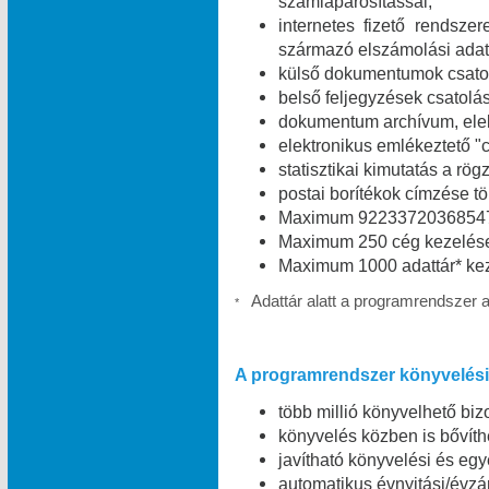
számlapárosítással;
internetes fizető rendszer
származó elszámolási adat
külső dokumentumok csatolá
belső feljegyzések csatolás
dokumentum archívum, elekt
elektronikus emlékeztető "c
statisztikai kimutatás a rög
postai borítékok címzése t
Maximum 9223372036854775
Maximum 250 cég kezelése
Maximum 1000 adattár* kez
Adattár alatt a programrendszer 
*
A programrendszer könyvelési 
több millió könyvelhető bizo
könyvelés közben is bővíth
javítható könyvelési és egy
automatikus évnyitási/évzá