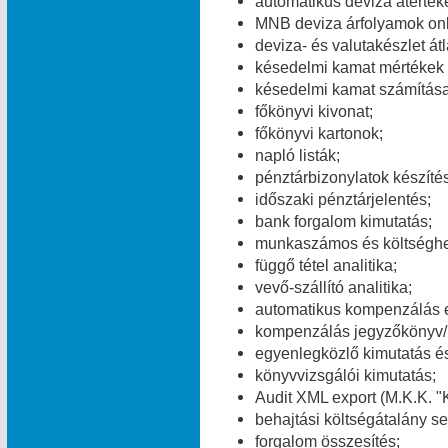
automatikus deviza átérték
MNB deviza árfolyamok onl
deviza- és valutakészlet át
késedelmi kamat mértékek v
késedelmi kamat számítása
főkönyvi kivonat;
főkönyvi kartonok;
napló listák;
pénztárbizonylatok készítés
időszaki pénztárjelentés;
bank forgalom kimutatás;
munkaszámos és költséghel
függő tétel analitika;
vevő-szállító analitika;
automatikus kompenzálás 
kompenzálás jegyzőkönyv/
egyenlegközlő kimutatás és
könyvvizsgálói kimutatás;
Audit XML export (M.K.K. "K
behajtási költségátalány se
forgalom összesítés;