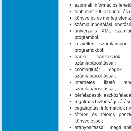
azonnali információs lehet
több mint 100 azonnali és 
könyvelés és mérleg elemz
számlaimportálási lehetős
univerzális XML számla
programból;
közvetlen számlaimpor
programokból;
banki tranzakciók i
számlapárosítással;
csomagfutár cégek ut
számlapárosítással;
internetes fizető ren
számlapárosítással;
bérfeladások, eszközfelad
rugalmas biztonsági zárási 
cégalapítási információk ny
tételes és tételes pén
könyveléssel;
arányosítással megálla