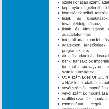
szinte korlátlan számú ada
képernyőn megjeleníthető l
kötöttségek nélkül, tetszől
listák és kimutatáso
továbbfeldolgozáshoz;
listák és kimutatások 
adattartalommal;
integrált adatexport lehe
adatexport lehetőségek
programok felé;
átutalási adatok átadása a 
banki tranzakciók import
terminál alapú vagy online
számlapárosítással;
OSA számlák és OPG/OPF 
a NAV felhő adatbázisaiból
vevői számlák importálása
vevői számlák importálása
szállítói számlák importál
csomagfutár cégek ut